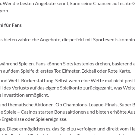
. Wer die besten Angebote kennt, kann seine Chancen auf echte
gern.
i für Fans
s bieten zahlreiche Angebote, die perfekt mit Sportevents kombi
 während Spielen. Fans können Slots kostenlos drehen, basierend 
n auf dem Spielfeld: erstes Tor, Elfmeter, Eckball oder Rote Karte.
nd Wett-Rückerstattung. Selbst wenn eine Wette mal nicht positi
eil des Verlusts auf das eigene Spielkonto zurückgezahlt, was Weit
e Investition ermöglicht.
 und thematische Aktionen. Ob Champions-League-Finals, Super 
e Spiele – Casinos starten Bonusaktionen und bieten erhöhte Au
Ergebnisse oder Spielereignisse.
s. Diese ermöglichen es, das Spiel zu verfolgen und direkt vom H