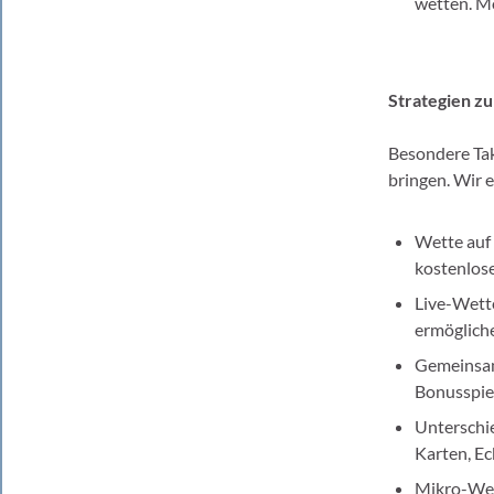
wetten. M
Strategien z
Besondere Tak
bringen. Wir 
Wette auf 
kostenlose
Live-Wette
ermöglich
Gemeinsam
Bonusspie
Unterschie
Karten, Ec
Mikro-Wett