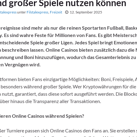
d großer Spiele nutzen können
stalexpress
unter
Filstalexpress
,
Freizeit
12. September 2025
eignisse sind mehr als nur die reinen Sportarten Fußball, Baske
. Es sind wahre Feste für Millionen von Fans. Es gibt Meistersch
tscheidende Spiele großer Ligen. Jedes Spiel bringt Emotionen,
eschreiben lassen. Online Casinos bieten zusätzlich dazu die 
annung und Boni hinzuzufügen, wodurch das Gesamterlebnis zu
n Vergnügen wird.
formen bieten Fans einzigartige Möglichkeiten: Boni, Freispiele,
 besonders während großer Spiele. Wer Kryptowährungen für die
nutzt, garantiert, dass diese sofort ausgeführt werden. Die Block
rüber hinaus die Transparenz aller Transaktionen.
ieren Online Casinos während Spielen?
r Turniere passen sich Online Casinos den Fans an. Sie erstellen 