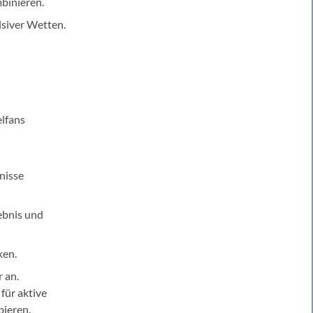
binieren.
siver Wetten.
elfans
nisse
ebnis und
ken.
 an.
für aktive
bieren.