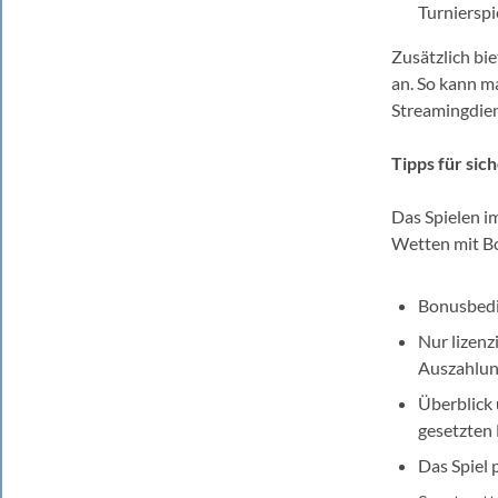
Turnierspie
Zusätzlich bi
an. So kann m
Streamingdiens
Tipps für sic
Das Spielen im
Wetten mit Bo
Bonusbedi
Nur lizenz
Auszahlun
Überblick 
gesetzten 
Das Spiel 