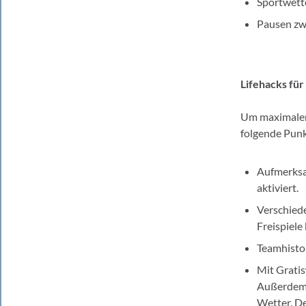
Sportwett
Pausen zw
Lifehacks fü
Um maximalen 
folgende Punk
Aufmerksam
aktiviert.
Verschiede
Freispiele 
Teamhistor
Mit Gratis
Außerdem g
Wetter. De