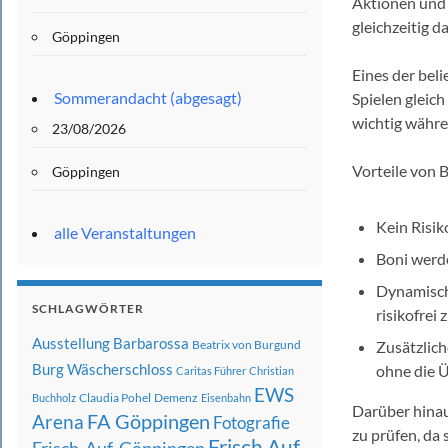
Aktionen und 
gleichzeitig da
Göppingen
Eines der bel
Sommerandacht (abgesagt)
Spielen gleic
wichtig währe
23/08/2026
Vorteile von 
Göppingen
Kein Risik
alle Veranstaltungen
Boni werde
Dynamische
SCHLAGWÖRTER
risikofrei 
Ausstellung
Barbarossa
Beatrix von Burgund
Zusätzlich
Burg Wäscherschloss
ohne die 
Caritas Führer
Christian
EWS
Claudia Pohel
Demenz
Buchholz
Eisenbahn
Darüber hinau
FA Göppingen
Arena
Fotografie
zu prüfen, da
Frisch Auf