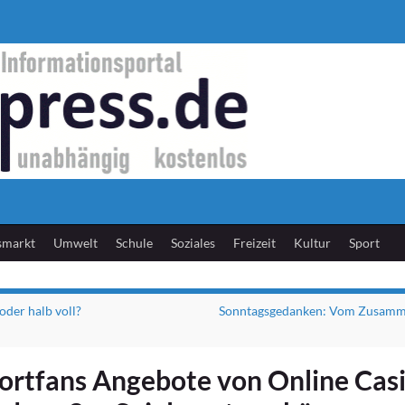
smarkt
Umwelt
Schule
Soziales
Freizeit
Kultur
Sport
oder halb voll?
Sonntagsgedanken: Vom Zusamm
ortfans Angebote von Online Cas