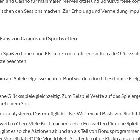
en und Casino für maximalen Nervenkitzel und Bonusvorteile kom
ischen den Sessions machen: Zur Erholung und Vermeidung impul
r Fans von Casinos und Sportwetten
Spaß zu haben und Risiken zu minimieren, sollten alle Glücksspi
te beachten:
 auf Spielereignisse achten. Boni werden durch bestimmte Ereig
ne Glücksspiele gleichzeitig. Zum Beispiel Wette auf das Spielerg
bei einem Slot.
ie analysieren. Das ermöglicht Live-Wetten auf Basis von Statisti
wetten üben. Viele Buchmacher bieten Freiwetten für neue Spieler
ibt es solche Aktionen ab und an als Teil von Bonusprogrammen 
r Vorteil dabei? Die Möglichkeit, Strategien ohne Risiko auszupro