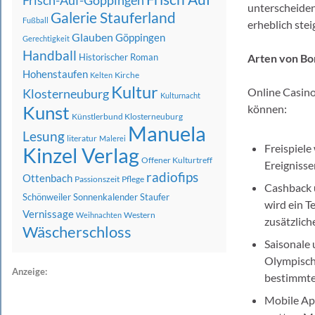
Frisch-Auf-Göppingen
unterscheiden
Galerie Stauferland
Fußball
erheblich stei
Glauben
Göppingen
Gerechtigkeit
Handball
Historischer Roman
Arten von Bon
Hohenstaufen
Kirche
Kelten
Kultur
Online Casino
Klosterneuburg
Kulturnacht
Kunst
können:
Künstlerbund Klosterneuburg
Manuela
Lesung
literatur
Malerei
Freispiele
Kinzel Verlag
Offener Kulturtreff
Ereignisse
radiofips
Ottenbach
Passionszeit
Pflege
Cashback u
Schönweiler
Sonnenkalender
Staufer
wird ein T
Vernissage
Western
Weihnachten
zusätzlich
Wäscherschloss
Saisonale
Olympisch
Anzeige:
bestimmte 
Mobile App