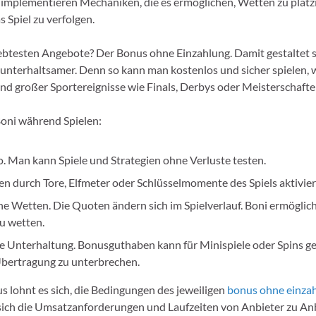
implementieren Mechaniken, die es ermöglichen, Wetten zu platz
s Spiel zu verfolgen.
iebtesten Angebote? Der Bonus ohne Einzahlung. Damit gestaltet s
h unterhaltsamer. Denn so kann man kostenlos und sicher spielen,
nd großer Sportereignisse wie Finals, Derbys oder Meisterschaften
Boni während Spielen:
o. Man kann Spiele und Strategien ohne Verluste testen.
n durch Tore, Elfmeter oder Schlüsselmomente des Spiels aktivier
 Wetten. Die Quoten ändern sich im Spielverlauf. Boni ermöglich
zu wetten.
e Unterhaltung. Bonusguthaben kann für Minispiele oder Spins g
Übertragung zu unterbrechen.
s lohnt es sich, die Bedingungen des jeweiligen
bonus ohne einza
 sich die Umsatzanforderungen und Laufzeiten von Anbieter zu An