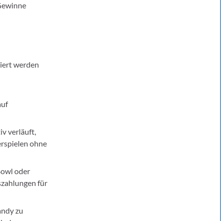
 Gewinne
niert werden
auf
v verläuft,
erspielen ohne
Bowl oder
szahlungen für
andy zu