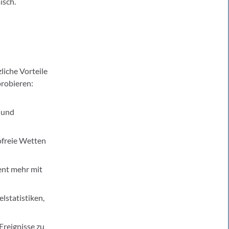
isch.
liche Vorteile
probieren:
n und
ofreie Wetten
ent mehr mit
lstatistiken,
Ereignisse zu