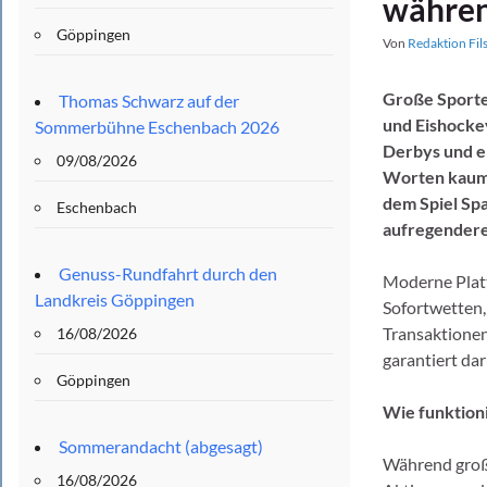
währen
Göppingen
Von
Redaktion Fil
Große Sporter
Thomas Schwarz auf der
und Eishockey
Sommerbühne Eschenbach 2026
Derbys und en
09/08/2026
Worten kaum b
dem Spiel Sp
Eschenbach
aufregendere
Genuss-Rundfahrt durch den
Moderne Platt
Landkreis Göppingen
Sofortwetten,
Transaktionen 
16/08/2026
garantiert da
Göppingen
Wie funktion
Sommerandacht (abgesagt)
Während große
16/08/2026