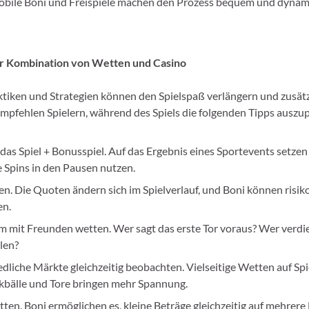
obile Boni und Freispiele machen den Prozess bequem und dynam
ur Kombination von Wetten und Casino
tiken und Strategien können den Spielspaß verlängern und zusätz
empfehlen Spielern, während des Spiels die folgenden Tipps auszu
das Spiel + Bonusspiel. Auf das Ergebnis eines Sportevents setze
 Spins in den Pausen nutzen.
n. Die Quoten ändern sich im Spielverlauf, und Boni können risik
en.
 mit Freunden wetten. Wer sagt das erste Tor voraus? Wer verdi
len?
dliche Märkte gleichzeitig beobachten. Vielseitige Wetten auf Spie
kbälle und Tore bringen mehr Spannung.
en. Boni ermöglichen es, kleine Beträge gleichzeitig auf mehrere 