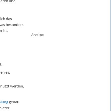
ieren und
ich das
 was besonders
 ist.
Anzeige:
t.
en es,
enutzt werden,
hlung
genau
bieter