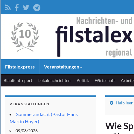
Filstalexpress
Veranstaltungen
Blaulichtreport
Lokalnachrichten
Politik
Wirtschaft
Arbeit
Halb leer 
VERANSTALTUNGEN
Sommerandacht (Pastor Hans
Martin Hoyer)
Wie Sp
09/08/2026