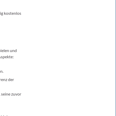
ig kostenlos
pielen und
Aspekte:
n.
renz der
 seine zuvor