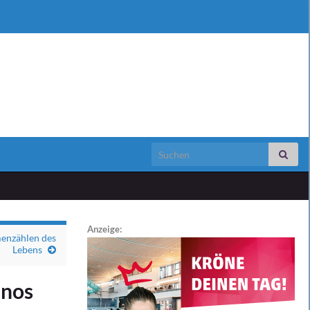
Search for:
Anzeige:
enzählen des
Lebens
inos