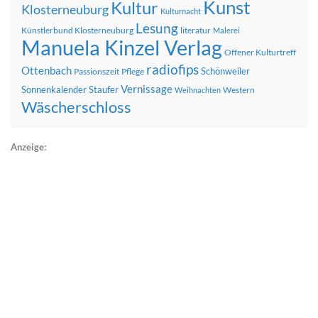
Kunst
Kultur
Klosterneuburg
Kulturnacht
Lesung
Künstlerbund Klosterneuburg
literatur
Malerei
Manuela Kinzel Verlag
Offener Kulturtreff
radiofips
Ottenbach
Schönweiler
Passionszeit
Pflege
Vernissage
Sonnenkalender
Staufer
Western
Weihnachten
Wäscherschloss
Anzeige: