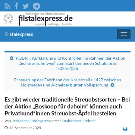
Filstalexpress
Navig
umsc
POL-RT: Aufklärung und Kontrollen im Rahmen der Aktion
„Sicherer Schulweg“ zum Start des neuen Schuljahres
2025/2026
Erneuerung der Fahrbahn der Kreisstraße 1427 zwischen
Holzmaden und Aichelberg unter Vollsperrung
Es gibt wieder traditionelle Streuobstsorten – Bei
der Aktion „Boskoop für dahoim“ können auch
Privatkund*innen Streuobst-Äpfel bestellen
Von
Redaktion Filstalexpress
unter
Filstalexpress
,
Freizeit
12. September 2025