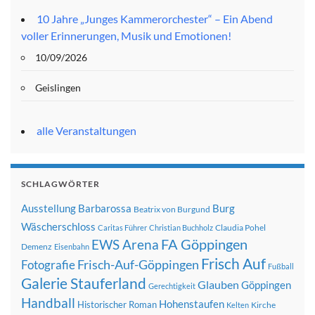
10 Jahre „Junges Kammerorchester“ – Ein Abend
voller Erinnerungen, Musik und Emotionen!
10/09/2026
Geislingen
alle Veranstaltungen
SCHLAGWÖRTER
Ausstellung
Barbarossa
Burg
Beatrix von Burgund
Wäscherschloss
Claudia Pohel
Caritas Führer
Christian Buchholz
FA Göppingen
EWS Arena
Demenz
Eisenbahn
Frisch Auf
Frisch-Auf-Göppingen
Fotografie
Fußball
Galerie Stauferland
Glauben
Göppingen
Gerechtigkeit
Handball
Hohenstaufen
Historischer Roman
Kirche
Kelten