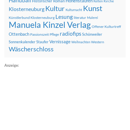
Handball
Hohenstaufen
Historischer Roman
Kirche
Kelten
Kunst
Kultur
Klosterneuburg
Kulturnacht
Lesung
Künstlerbund Klosterneuburg
literatur
Malerei
Manuela Kinzel Verlag
Offener Kulturtreff
radiofips
Ottenbach
Schönweiler
Passionszeit
Pflege
Vernissage
Sonnenkalender
Staufer
Western
Weihnachten
Wäscherschloss
Anzeige: