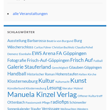
alle Veranstaltungen
SCHLAGWÖRTER
Ausstellung
Barbarossa
Burg
Beatrix von Burgund
Wäscherschloss
Claudia Pohel
Caritas Führer
Christian Buchholz
FA Göppingen
EWS Arena
Demenz
Eisenbahn
Frisch Auf
Frisch-Auf-Göppingen
Fotografie
Fußball
Galerie Stauferland
Glauben
Göppingen
Gerechtigkeit
Handball
Hohenstaufen
Historischer Roman
Kirche
Kelten
Kunst
Kultur
Klosterneuburg
Kulturnacht
Lesung
Künstlerbund Klosterneuburg
literatur
Malerei
Manuela Kinzel Verlag
Offener Kulturtreff
radiofips
Ottenbach
Schönweiler
Passionszeit
Pflege
Vernissage
Sonnenkalender
Staufer
Western
Weihnachten