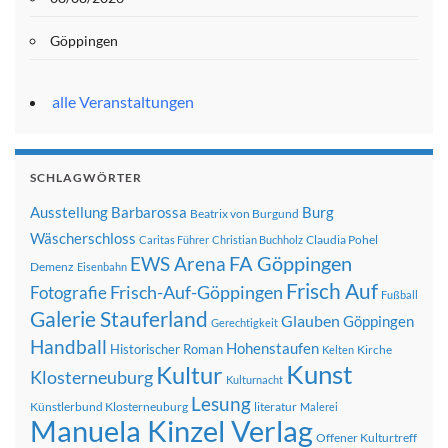
Göppingen
alle Veranstaltungen
SCHLAGWÖRTER
Ausstellung
Barbarossa
Burg
Beatrix von Burgund
Wäscherschloss
Claudia Pohel
Caritas Führer
Christian Buchholz
FA Göppingen
EWS Arena
Demenz
Eisenbahn
Frisch Auf
Frisch-Auf-Göppingen
Fotografie
Fußball
Galerie Stauferland
Glauben
Göppingen
Gerechtigkeit
Handball
Hohenstaufen
Historischer Roman
Kirche
Kelten
Kunst
Kultur
Klosterneuburg
Kulturnacht
Lesung
Künstlerbund Klosterneuburg
literatur
Malerei
Manuela Kinzel Verlag
Offener Kulturtreff