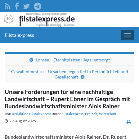
Filstalexpress
Navig
umsc
Lonsee – Eternitplatten illegal entsorgt
Gewalt nimmt zu – Ursachen liegen tief in Persönlichkeit und
Gesellschaft
Unsere Forderungen für eine nachhaltige
Landwirtschaft – Rupert Ebner im Gespräch mit
Bundeslandwirtschaftsminister Alois Rainer
Von
Redaktion Filstalexpress
unter
Filstalexpress
,
Freizeit
,
Wirtschaft
29. August 2025
Bundeslandwirtschaftsminister Alois Rainer, Dr. Rupert