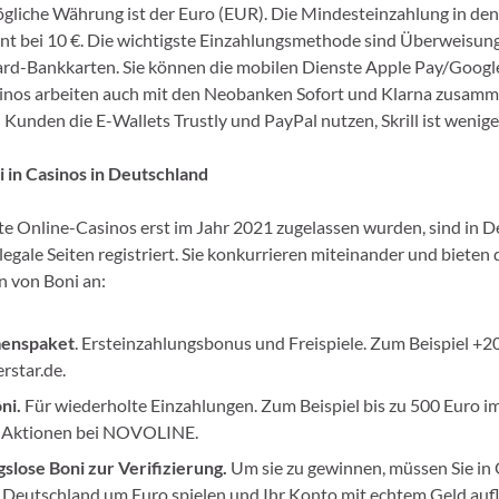
ögliche Währung ist der Euro (EUR). Die Mindesteinzahlung in de
nt bei 10 €. Die wichtigste Einzahlungsmethode sind Überweisun
d-Bankkarten. Sie können die mobilen Dienste Apple Pay/Google
nos arbeiten auch mit den Neobanken Sofort und Klarna zusamme
Kunden die E-Wallets Trustly und PayPal nutzen, Skrill ist weniger
 in Casinos in Deutschland
e Online-Casinos erst im Jahr 2021 zugelassen wurden, sind in 
 legale Seiten registriert. Sie konkurrieren miteinander und bieten
n von Boni an:
enspaket
. Ersteinzahlungsbonus und Freispiele. Zum Beispiel +
erstar.de.
ni.
Für wiederholte Einzahlungen. Zum Beispiel bis zu 500 Euro 
r Aktionen bei NOVOLINE.
slose Boni zur Verifizierung.
Um sie zu gewinnen, müssen Sie in 
 Deutschland um Euro spielen und Ihr Konto mit echtem Geld auf