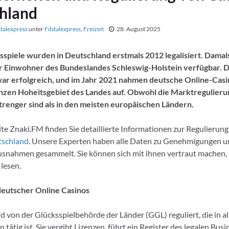
hland
stalexpress
unter
Filstalexpress
,
Freizeit
28. August 2025
spiele wurden in Deutschland erstmals 2012 legalisiert. Damal
ür Einwohner des Bundeslandes Schleswig-Holstein verfügbar. 
ar erfolgreich, und im Jahr 2021 nahmen deutsche Online-Casi
anzen Hoheitsgebiet des Landes auf. Obwohl die Marktregulieru
renger sind als in den meisten europäischen Ländern.
te Znaki.FM finden Sie detaillierte Informationen zur Regulierun
tschland
. Unsere Experten haben alle Daten zu Genehmigungen u
snahmen gesammelt. Sie können sich mit ihnen vertraut machen, 
 lesen.
deutscher Online Casinos
d von der Glücksspielbehörde der Länder (GGL) reguliert, die in al
tätig ist. Sie vergibt Lizenzen, führt ein Register des legalen Bus