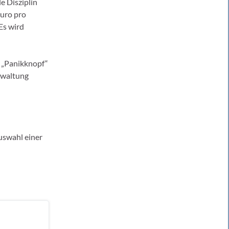
e Disziplin
Euro pro
Es wird
 „Panikknopf“
rwaltung
uswahl einer