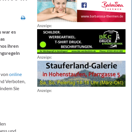
Anzeige:
s war es
Das
nos ihren
ngsregeln
Anzeige:
g von
online
nd Verboten,
indem Sie
Anzeige:
len
iness und