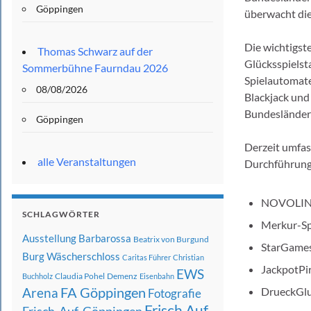
Göppingen
überwacht die
Die wichtigst
Thomas Schwarz auf der
Glücksspielst
Sommerbühne Faurndau 2026
Spielautomate
08/08/2026
Blackjack und
Bundesländer 
Göppingen
Derzeit umfas
alle Veranstaltungen
Durchführung 
NOVOLINE
SCHLAGWÖRTER
Merkur-Spi
Ausstellung
Barbarossa
Beatrix von Burgund
StarGames
Burg Wäscherschloss
Caritas Führer
Christian
JackpotPir
EWS
Claudia Pohel
Demenz
Buchholz
Eisenbahn
FA Göppingen
DrueckGlu
Arena
Fotografie
Frisch Auf