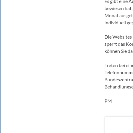
Es gibt eine A
bewiesen hat,
Monat ausgebe
individuell ge
Die Websites 
sperrt das Ko
können Sie da
Treten bei ein
Telefonnumme
Bundeszentral
Behandlungse
PM