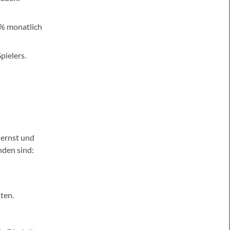
0% monatlich
pielers.
 ernst und
nden sind:
oten.