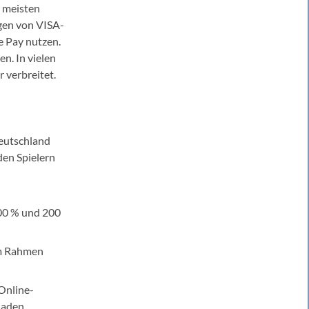
n meisten
gen von VISA-
 Pay nutzen.
n. In vielen
 verbreitet.
Deutschland
 den Spielern
200 % und 200
im Rahmen
Online-
laden.