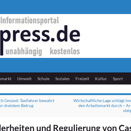
smarkt
Umwelt
Schule
Soziales
Freizeit
Kultur
Sport
ch Gmünd: Taxifahrer bewahrt
Wirtschaftliche Lage schlägt i
vor dreistem Betrug
den Arbeitsmarkt durch – Arb
stei
erheiten und Regulierung von Cas