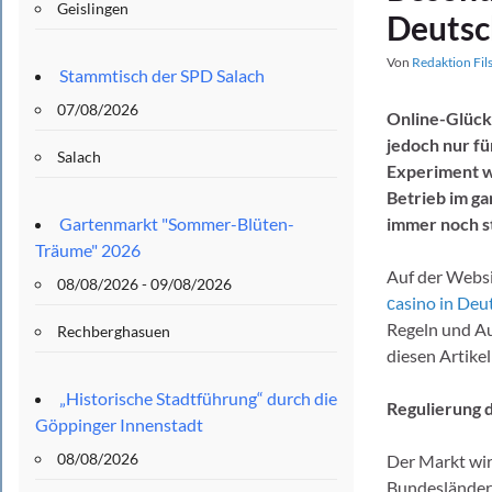
Geislingen
Deutsc
Von
Redaktion Fil
Stammtisch der SPD Salach
07/08/2026
Online-Glücks
jedoch nur f
Salach
Experiment w
Betrieb im g
Gartenmarkt "Sommer-Blüten-
immer noch st
Träume" 2026
Auf der Websi
08/08/2026 - 09/08/2026
сasino in Deu
Regeln und Au
Rechberghasuen
diesen Artikel
„Historische Stadtführung“ durch die
Regulierung 
Göppinger Innenstadt
08/08/2026
Der Markt wir
Bundesländern 