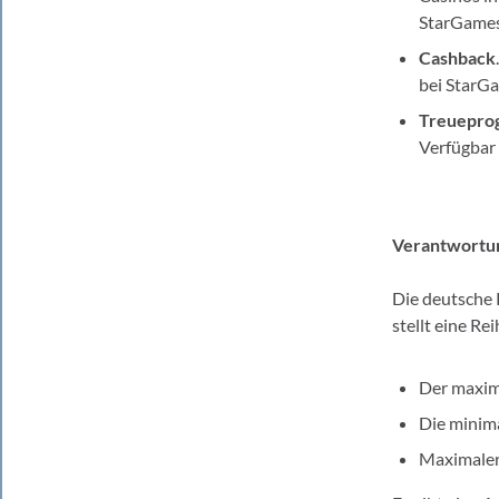
StarGames 
Cashback
bei StarG
Treuepro
Verfügbar 
Verantwortun
Die deutsche 
stellt eine Re
Der maxima
Die minim
Maximaler