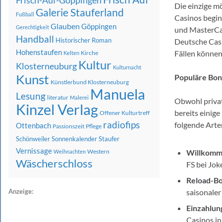
Frisch-Auf-Göppingen
Die einzige m
Galerie Stauferland
Fußball
Casinos begin
Glauben
Göppingen
Gerechtigkeit
und MasterCar
Handball
Historischer Roman
Deutsche Casi
Hohenstaufen
Fällen können 
Kirche
Kelten
Kultur
Klosterneuburg
Kulturnacht
Kunst
Populäre Boni
Künstlerbund Klosterneuburg
Manuela
Lesung
literatur
Malerei
Obwohl privat
Kinzel Verlag
bereits einige
Offener Kulturtreff
radiofips
folgende Arte
Ottenbach
Passionszeit
Pflege
Schönweiler
Sonnenkalender
Staufer
Vernissage
Western
Willkomm
Weihnachten
Wäscherschloss
FS bei Jok
Reload-Bo
Anzeige:
saisonale
Einzahlung
Casinos in