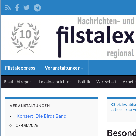
Filstalexpress
Veranstaltungen
Blaulichtreport
Lokalnachrichten
Politik
Wirtschaft
Arbeit
Schwäbis
VERANSTALTUNGEN
ältere Frau 
Konzert: Die Birds Band
07/08/2026
Besond