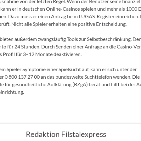
usnahme von der letzten Regel. Wenn der Benutzer seine finanziell
 kann er in deutschen Online-Casinos spielen und mehr als 1000 
n. Dazu muss er einen Antrag beim LUGAS-Register einreichen. 
prüft. Nicht alle Spieler erhalten eine positive Entscheidung.
bieten außerdem zwangsläufig Tools zur Selbstbeschränkung. Der
nto für 24 Stunden. Durch Senden einer Anfrage an die Casino-Ve
s Profil für 3–12 Monate deaktivieren.
em Spieler Symptome einer Spielsucht auf, kann er sich unter der
r 0 800 137 27 00 an das bundesweite Suchttelefon wenden. Die
e für gesundheitliche Aufklärung (BZgA) berät und hilft bei der A
inrichtung.
Redaktion Filstalexpress