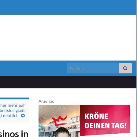
Search for:
Anzeige:
mmer mehr auf
eitslosigkeit
gt deutlich
inos in