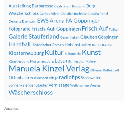
Ausstellung
Barbarossa
Burg
Beatrix von Burgund
Wäscherschloss
Claudia Pohel
Caritas Führer
Christian Buchholz
FA Göppingen
EWS Arena
Demenz
Eisenbahn
Frisch Auf
Frisch-Auf-Göppingen
Fotografie
Fußball
Galerie Stauferland
Glauben
Göppingen
Gerechtigkeit
Handball
Hohenstaufen
Historischer Roman
Kirche
Kelten
Kunst
Kultur
Klosterneuburg
Kulturnacht
Lesung
Künstlerbund Klosterneuburg
literatur
Malerei
Manuela Kinzel Verlag
Offener Kulturtreff
radiofips
Ottenbach
Schönweiler
Passionszeit
Pflege
Vernissage
Sonnenkalender
Staufer
Western
Weihnachten
Wäscherschloss
Anzeige: