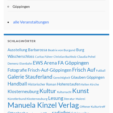
Göppingen
alle Veranstaltungen
SCHLAGWÖRTER
Ausstellung
Barbarossa
Burg
Beatrix von Burgund
Wäscherschloss
Claudia Pohel
Caritas Führer
Christian Buchholz
FA Göppingen
EWS Arena
Demenz
Eisenbahn
Frisch Auf
Frisch-Auf-Göppingen
Fotografie
Fußball
Galerie Stauferland
Glauben
Göppingen
Gerechtigkeit
Handball
Hohenstaufen
Historischer Roman
Kirche
Kelten
Kunst
Kultur
Klosterneuburg
Kulturnacht
Lesung
Künstlerbund Klosterneuburg
literatur
Malerei
Manuela Kinzel Verlag
Offener Kulturtreff
radiofips