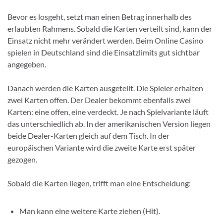
Bevor es losgeht, setzt man einen Betrag innerhalb des
erlaubten Rahmens. Sobald die Karten verteilt sind, kann der
Einsatz nicht mehr verändert werden. Beim Online Casino
spielen in Deutschland sind die Einsatzlimits gut sichtbar
angegeben.
Danach werden die Karten ausgeteilt. Die Spieler erhalten
zwei Karten offen. Der Dealer bekommt ebenfalls zwei
Karten: eine offen, eine verdeckt. Je nach Spielvariante läuft
das unterschiedlich ab. In der amerikanischen Version liegen
beide Dealer-Karten gleich auf dem Tisch. In der
europäischen Variante wird die zweite Karte erst später
gezogen.
Sobald die Karten liegen, trifft man eine Entscheidung:
Man kann eine weitere Karte ziehen (Hit).