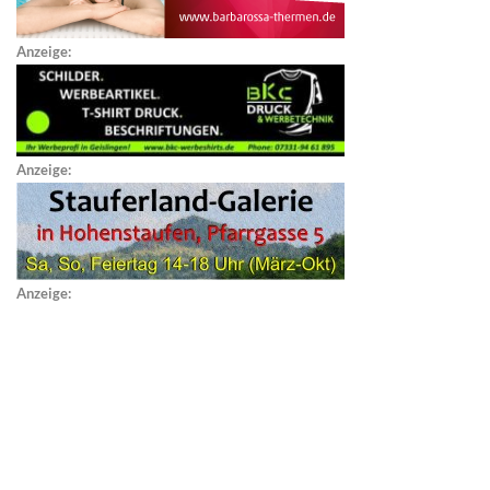
Anzeige:
Anzeige:
Anzeige: