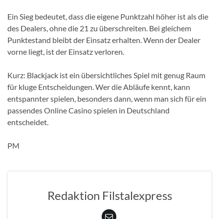
Ein Sieg bedeutet, dass die eigene Punktzahl höher ist als die
des Dealers, ohne die 21 zu überschreiten. Bei gleichem
Punktestand bleibt der Einsatz erhalten. Wenn der Dealer
vorne liegt, ist der Einsatz verloren.
Kurz: Blackjack ist ein übersichtliches Spiel mit genug Raum
für kluge Entscheidungen. Wer die Abläufe kennt, kann
entspannter spielen, besonders dann, wenn man sich für ein
passendes Online Casino spielen in Deutschland
entscheidet.
PM
Redaktion Filstalexpress