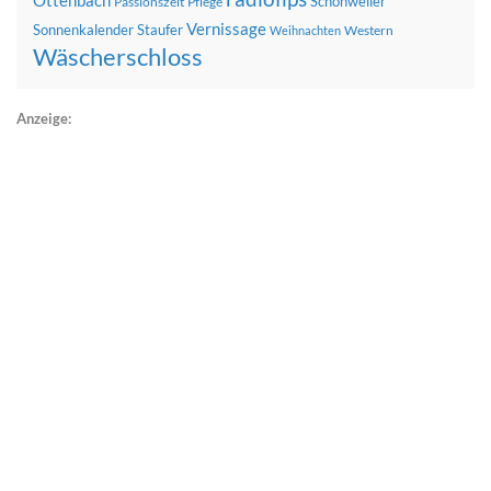
Ottenbach
Schönweiler
Passionszeit
Pflege
Vernissage
Sonnenkalender
Staufer
Western
Weihnachten
Wäscherschloss
Anzeige: