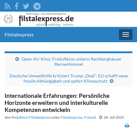
Filstalexpress
Navig
umsc
Open-Air-Kino: Freiluftkino unterm Rechberghäuser
Sternenhimmel
Deutsche Umwelthilfe kritisiert Trump-„Deal“: EU schafft neue
fossile Abhängigkeit und opfert Klimaschutz
Internationale Erfahrungen: Persönliche
Horizonte erweitern und interkulturelle
Kompetenzen entwickeln
Von
Redaktion Filstalexpress
unter
Filstalexpress
,
Freizeit
28. Juli 2025