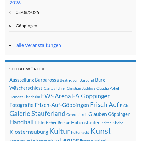
2026
08/08/2026
Göppingen
alle Veranstaltungen
SCHLAGWÖRTER
Ausstellung
Barbarossa
Burg
Beatrix von Burgund
Wäscherschloss
Claudia Pohel
Caritas Führer
Christian Buchholz
FA Göppingen
EWS Arena
Demenz
Eisenbahn
Frisch Auf
Frisch-Auf-Göppingen
Fotografie
Fußball
Galerie Stauferland
Glauben
Göppingen
Gerechtigkeit
Handball
Hohenstaufen
Historischer Roman
Kirche
Kelten
Kunst
Kultur
Klosterneuburg
Kulturnacht
Lesung
Künstlerbund Klosterneuburg
literatur
Malerei