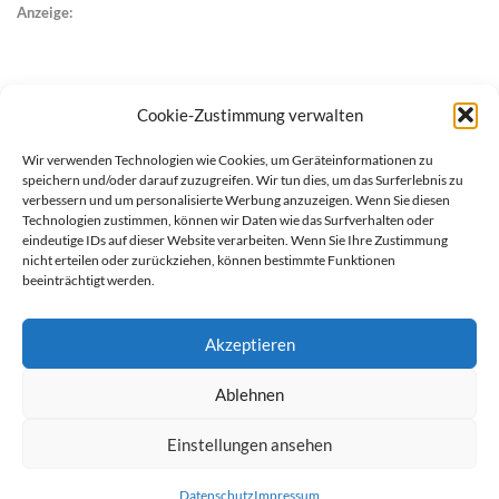
Anzeige:
Cookie-Zustimmung verwalten
Wir verwenden Technologien wie Cookies, um Geräteinformationen zu
speichern und/oder darauf zuzugreifen. Wir tun dies, um das Surferlebnis zu
verbessern und um personalisierte Werbung anzuzeigen. Wenn Sie diesen
Technologien zustimmen, können wir Daten wie das Surfverhalten oder
eindeutige IDs auf dieser Website verarbeiten. Wenn Sie Ihre Zustimmung
nicht erteilen oder zurückziehen, können bestimmte Funktionen
beeinträchtigt werden.
Akzeptieren
Ablehnen
werben auf Filstalexpress
Team
Impressum
Datenschutz
Einstellungen ansehen
© Copyright Filstalexpress.de.
Datenschutz
Impressum
Powered by Matthias Hehn,
MyWebstage.de
.