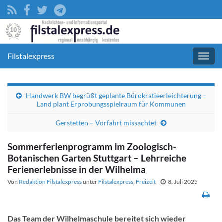
Filstalexpress
Navig
umsc
Handwerk BW begrüßt geplante Bürokratieerleichterung –
Land plant Erprobungsspielraum für Kommunen
Gerstetten – Vorfahrt missachtet
Sommerferienprogramm im Zoologisch-
Botanischen Garten Stuttgart – Lehrreiche
Ferienerlebnisse in der Wilhelma
Von
Redaktion Filstalexpress
unter
Filstalexpress
,
Freizeit
8. Juli 2025
Das Team der Wilhelmaschule bereitet sich wieder