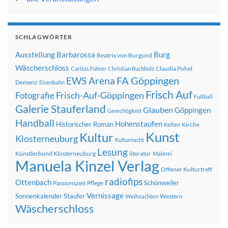
SCHLAGWÖRTER
Ausstellung
Barbarossa
Burg
Beatrix von Burgund
Wäscherschloss
Claudia Pohel
Caritas Führer
Christian Buchholz
FA Göppingen
EWS Arena
Demenz
Eisenbahn
Frisch Auf
Frisch-Auf-Göppingen
Fotografie
Fußball
Galerie Stauferland
Glauben
Göppingen
Gerechtigkeit
Handball
Hohenstaufen
Historischer Roman
Kirche
Kelten
Kunst
Kultur
Klosterneuburg
Kulturnacht
Lesung
Künstlerbund Klosterneuburg
literatur
Malerei
Manuela Kinzel Verlag
Offener Kulturtreff
radiofips
Ottenbach
Schönweiler
Passionszeit
Pflege
Vernissage
Sonnenkalender
Staufer
Western
Weihnachten
Wäscherschloss