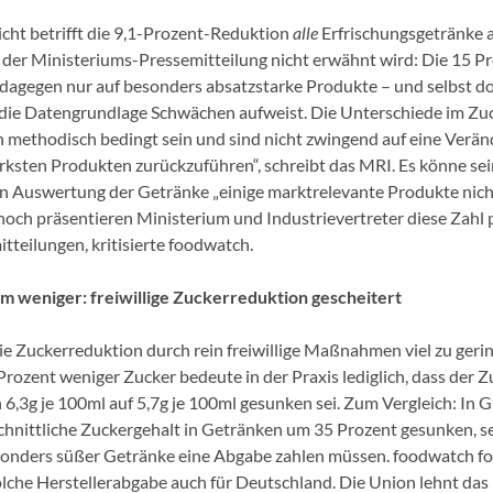
cht betrifft die 9,1-Prozent-Reduktion
alle
Erfrischungsgetränke 
 der Ministeriums-Pressemitteilung nicht erwähnt wird: Die 15 P
 dagegen nur auf besonders absatzstarke Produkte – und selbst d
 die Datengrundlage Schwächen aufweist. Die Unterschiede im Zu
 methodisch bedingt sein und sind nicht zwingend auf eine Verä
rksten Produkten zurückzuführen“, schreibt das MRI. Es könne sein
n Auswertung der Getränke „einige marktrelevante Produkte nicht 
och präsentieren Ministerium und Industrievertreter diese Zahl 
tteilungen, kritisierte foodwatch.
m weniger: freiwillige Zuckerreduktion gescheitert
ie Zuckerreduktion durch rein freiwillige Maßnahmen viel zu gerin
Prozent weniger Zucker bedeute in der Praxis lediglich, dass der 
n 6,3g je 100ml auf 5,7g je 100ml gesunken sei. Zum Vergleich: In 
schnittliche Zuckergehalt in Getränken um 35 Prozent gesunken, 
sonders süßer Getränke eine Abgabe zahlen müssen. foodwatch for
olche Herstellerabgabe auch für Deutschland. Die Union lehnt das 