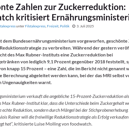
nte Zahlen zur Zuckerreduktion:
tch kritisiert Ernährungsministe
stalexpress
unter
Filstalexpress
,
Freizeit
,
Politik
3. Juli 2025
t dem Bundesernährungsministerium vorgeworfen, geschönte 
Reduktionsstrategie zu verbreiten. Während der gestern veröf
richt des Max Rubner-Instituts eine Zuckerreduktion bei
etränken von lediglich 9,1 Prozent gegenüber 2018 feststellt, s
on knapp 15 Prozent – eine Zahl, die im Bericht nicht genannt 
e Berechnung abgeleitet werden kann, bei der das MRI selbst v
 Ungenauigkeiten warnt.
sministerium verkauft die angebliche 15-Prozent-Zuckerreduktion als
as Max Rubner-Institut klar, dass die Unterschiede beim Zuckergehalt 
ne echte Reduktion, sondern durch Mängel bei der Stichprobenerhebung 
Alois Rainer will die freiwillige Reduktionsstrategie als Erfolg verkaufen
gt hat“
, kritisierte Luise Molling von foodwatch.