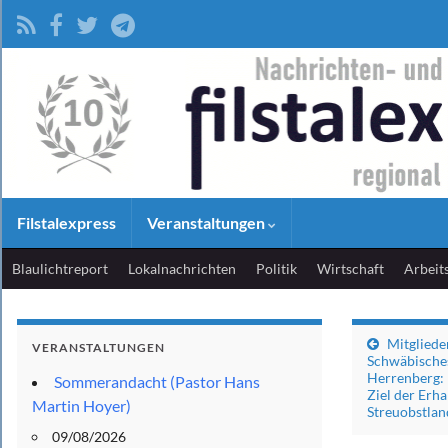
Filstalexpress
Veranstaltungen
Blaulichtreport
Lokalnachrichten
Politik
Wirtschaft
Arbeit
Mitgliede
VERANSTALTUNGEN
Schwäbisches
Herrenberg: 
Sommerandacht (Pastor Hans
Ziel der Erh
Martin Hoyer)
Streuobstlan
09/08/2026