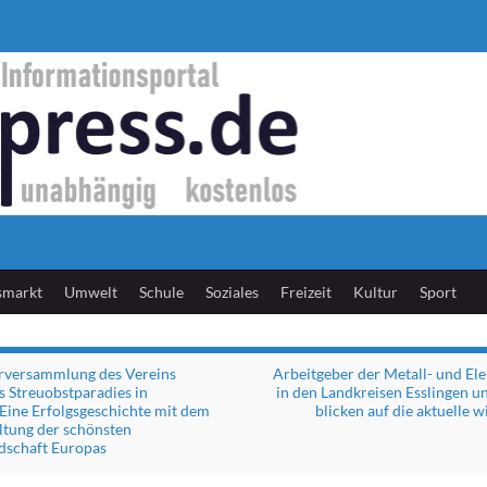
smarkt
Umwelt
Schule
Soziales
Freizeit
Kultur
Sport
rversammlung des Vereins
Arbeitgeber der Metall- und Ele
 Streuobstparadies in
in den Landkreisen Esslingen 
Eine Erfolgsgeschichte mit dem
blicken auf die aktuelle w
altung der schönsten
dschaft Europas