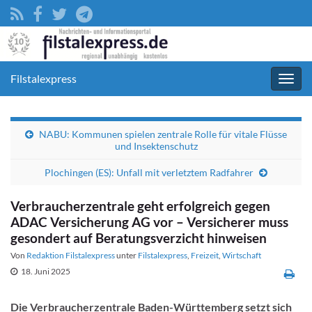
Filstalexpress
Navig
umsc
NABU: Kommunen spielen zentrale Rolle für vitale Flüsse
und Insektenschutz
Plochingen (ES): Unfall mit verletztem Radfahrer
Verbraucherzentrale geht erfolgreich gegen
ADAC Versicherung AG vor – Versicherer muss
gesondert auf Beratungsverzicht hinweisen
Von
Redaktion Filstalexpress
unter
Filstalexpress
,
Freizeit
,
Wirtschaft
18. Juni 2025
Die Verbraucherzentrale Baden-Württemberg setzt sich