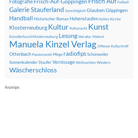
Frisch Auf
Frisch-Auf-Göppingen
Fotografie
Fußball
Galerie Stauferland
Glauben
Göppingen
Gerechtigkeit
Handball
Hohenstaufen
Historischer Roman
Kirche
Kelten
Kunst
Kultur
Klosterneuburg
Kulturnacht
Lesung
Künstlerbund Klosterneuburg
literatur
Malerei
Manuela Kinzel Verlag
Offener Kulturtreff
radiofips
Ottenbach
Schönweiler
Passionszeit
Pflege
Vernissage
Sonnenkalender
Staufer
Western
Weihnachten
Wäscherschloss
Anzeige: