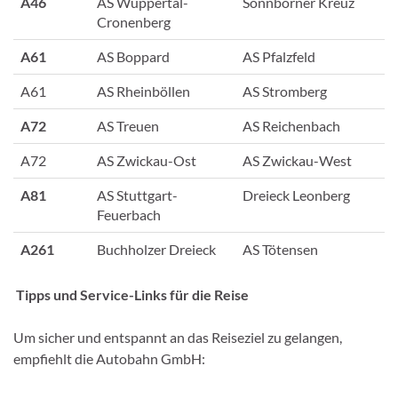
A46
AS Wuppertal-
Sonnborner Kreuz
Cronenberg
A61
AS Boppard
AS Pfalzfeld
A61
AS Rheinböllen
AS Stromberg
A72
AS Treuen
AS Reichenbach
A72
AS Zwickau-Ost
AS Zwickau-West
A81
AS Stuttgart-
Dreieck Leonberg
Feuerbach
A261
Buchholzer Dreieck
AS Tötensen
Tipps und Service-Links für die Reise
Um sicher und entspannt an das Reiseziel zu gelangen,
empfiehlt die Autobahn GmbH: