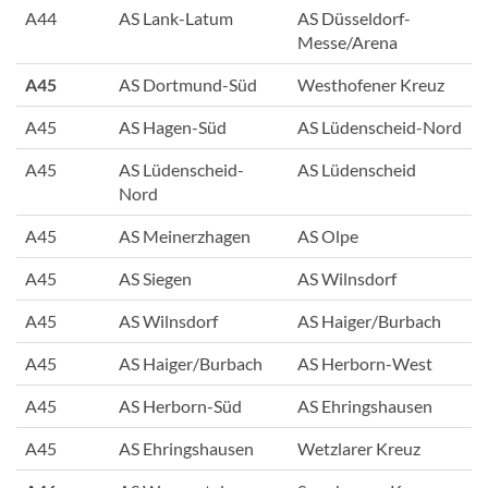
A44
AS Lank-Latum
AS Düsseldorf-
Messe/Arena
A45
AS Dortmund-Süd
Westhofener Kreuz
A45
AS Hagen-Süd
AS Lüdenscheid-Nord
A45
AS Lüdenscheid-
AS Lüdenscheid
Nord
A45
AS Meinerzhagen
AS Olpe
A45
AS Siegen
AS Wilnsdorf
A45
AS Wilnsdorf
AS Haiger/Burbach
A45
AS Haiger/Burbach
AS Herborn-West
A45
AS Herborn-Süd
AS Ehringshausen
A45
AS Ehringshausen
Wetzlarer Kreuz