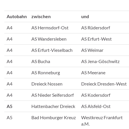
Autobahn
zwischen
und
A4
AS Hermsdorf-Ost
AS Rüdersdorf
A4
AS Wandersleben
AS Erfurt-West
A4
AS Erfurt-Vieselbach
AS Weimar
A4
AS Bucha
AS Jena-Göschwitz
A4
AS Ronneburg
AS Meerane
A4
Dreieck Nossen
Dreieck Dresden-West
A4
AS Nieder Seifersdorf
AS Kodersdorf
A5
Hattenbacher Dreieck
AS Alsfeld-Ost
A5
Bad Homburger Kreuz
Westkreuz Frankfurt
a.M.