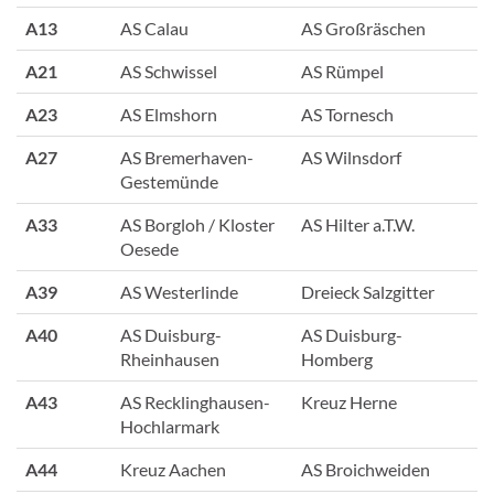
A13
AS Calau
AS Großräschen
A21
AS Schwissel
AS Rümpel
A23
AS Elmshorn
AS Tornesch
A27
AS Bremerhaven-
AS Wilnsdorf
Gestemünde
A33
AS Borgloh / Kloster
AS Hilter a.T.W.
Oesede
A39
AS Westerlinde
Dreieck Salzgitter
A40
AS Duisburg-
AS Duisburg-
Rheinhausen
Homberg
A43
AS Recklinghausen-
Kreuz Herne
Hochlarmark
A44
Kreuz Aachen
AS Broichweiden