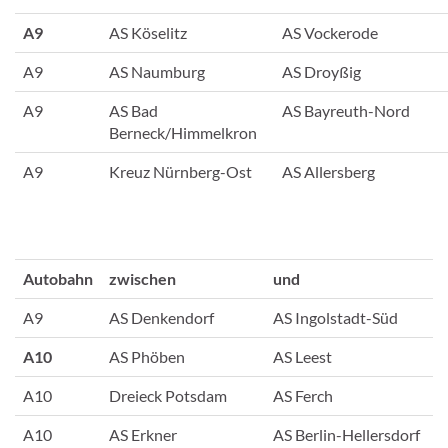
A9
AS Köselitz
AS Vockerode
A9
AS Naumburg
AS Droyßig
A9
AS Bad
AS Bayreuth-Nord
Berneck/Himmelkron
A9
Kreuz Nürnberg-Ost
AS Allersberg
Autobahn
zwischen
und
A9
AS Denkendorf
AS Ingolstadt-Süd
A10
AS Phöben
AS Leest
A10
Dreieck Potsdam
AS Ferch
A10
AS Erkner
AS Berlin-Hellersdorf