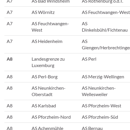
A7
AS Bad Windsheim
AS Rothenburg o.d.T.
A7
AS Wörnitz
AS Feuchtwangen-West
A7
AS Feuchtwangen-
AS
West
Dinkelsbühl/Fichtenau
A7
AS Heidenheim
AS
Giengen/Herbrechtinge
A8
Landesgrenze zu
AS Perl
Luxemburg
A8
AS Perl-Borg
AS Merzig-Wellingen
A8
AS Neunkirchen-
AS Neunkirchen-
Oberstadt
Wellesweiler
A8
AS Karlsbad
AS Pforzheim-West
A8
AS Pforzheim-Nord
AS Pforzheim-Süd
A8
AS Achenmühle
AS Bernau