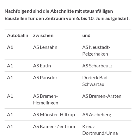
Nachfolgend sind die Abschnitte mit stauanfälligen
Baustellen für den Zeitraum vom 6. bis 10. Juni aufgelistet:
Autobahn
zwischen
und
A1
AS Lensahn
AS Neustadt-
Pelzerhaken
A1
AS Eutin
AS Scharbeutz
A1
AS Pansdorf
Dreieck Bad
Schwartau
A1
AS Bremen-
AS Bremen-Arsten
Hemelingen
A1
AS Münster-Hiltrup
AS Ascheberg
A1
AS Kamen-Zentrum
Kreuz
Dortmund/Unna