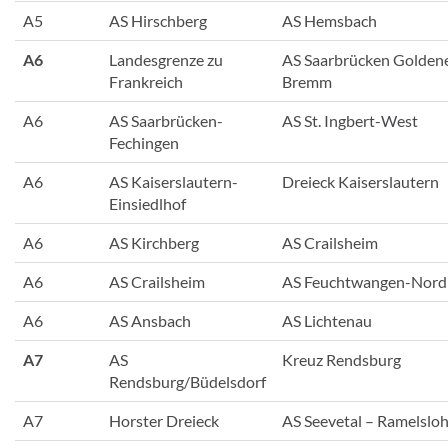
A5
AS Hirschberg
AS Hemsbach
A6
Landesgrenze zu
AS Saarbrücken Golden
Frankreich
Bremm
A6
AS Saarbrücken-
AS St. Ingbert-West
Fechingen
A6
AS Kaiserslautern-
Dreieck Kaiserslautern
Einsiedlhof
A6
AS Kirchberg
AS Crailsheim
A6
AS Crailsheim
AS Feuchtwangen-Nord
A6
AS Ansbach
AS Lichtenau
A7
AS
Kreuz Rendsburg
Rendsburg/Büdelsdorf
A7
Horster Dreieck
AS Seevetal – Ramelslo