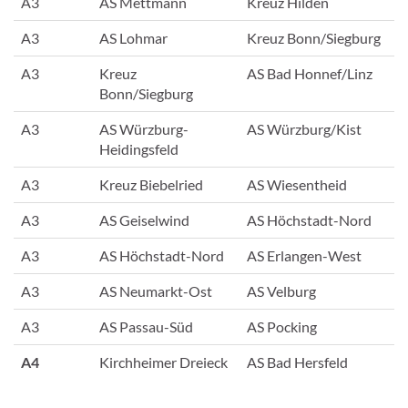
A3
AS Mettmann
Kreuz Hilden
A3
AS Lohmar
Kreuz Bonn/Siegburg
A3
Kreuz
AS Bad Honnef/Linz
Bonn/Siegburg
A3
AS Würzburg-
AS Würzburg/Kist
Heidingsfeld
A3
Kreuz Biebelried
AS Wiesentheid
A3
AS Geiselwind
AS Höchstadt-Nord
A3
AS Höchstadt-Nord
AS Erlangen-West
A3
AS Neumarkt-Ost
AS Velburg
A3
AS Passau-Süd
AS Pocking
A4
Kirchheimer Dreieck
AS Bad Hersfeld