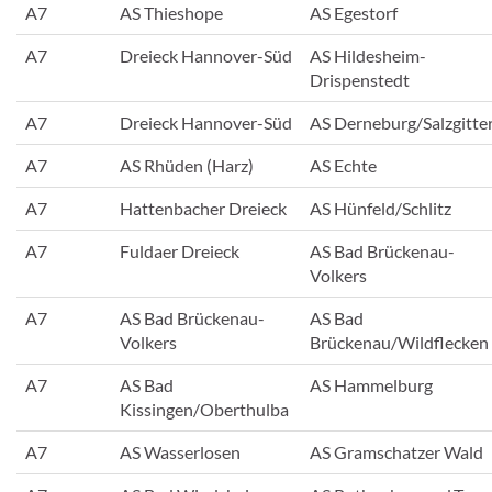
A7
AS Thieshope
AS Egestorf
A7
Dreieck Hannover-Süd
AS Hildesheim-
Drispenstedt
A7
Dreieck Hannover-Süd
AS Derneburg/Salzgitte
A7
AS Rhüden (Harz)
AS Echte
A7
Hattenbacher Dreieck
AS Hünfeld/Schlitz
A7
Fuldaer Dreieck
AS Bad Brückenau-
Volkers
A7
AS Bad Brückenau-
AS Bad
Volkers
Brückenau/Wildflecken
A7
AS Bad
AS Hammelburg
Kissingen/Oberthulba
A7
AS Wasserlosen
AS Gramschatzer Wald