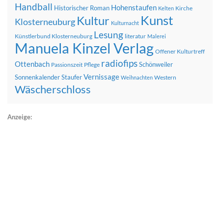
Handball
Hohenstaufen
Historischer Roman
Kirche
Kelten
Kunst
Kultur
Klosterneuburg
Kulturnacht
Lesung
Künstlerbund Klosterneuburg
literatur
Malerei
Manuela Kinzel Verlag
Offener Kulturtreff
radiofips
Ottenbach
Schönweiler
Passionszeit
Pflege
Vernissage
Sonnenkalender
Staufer
Western
Weihnachten
Wäscherschloss
Anzeige: