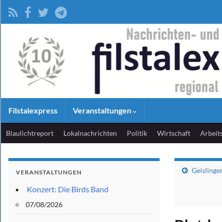
Filstalexpress
Veranstaltungen
Blaulichtreport
Lokalnachrichten
Politik
Wirtschaft
Arbeit
Geislinge
VERANSTALTUNGEN
Konzert: Die Birds Band
07/08/2026