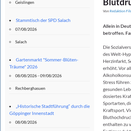
Blutdr
Geislingen
Von
Redaktion Fil
Stammtisch der SPD Salach
Allein in De
07/08/2026
betroffen. Fa
Salach
Die Sozialver
des Welt-Hype
Gartenmarkt "Sommer-Blüten-
Herzinfarkt, 
Träume" 2026
erhöht. Vor a
Alkoholkonsum
08/08/2026 - 09/08/2026
Stress führen
Rechberghasuen
gesunden Lebe
dosiertes Kraf
Sportarten, d
„Historische Stadtführung“ durch die
Kraftsport. Vi
Göppinger Innenstadt
Bluthochdruck
08/08/2026
enthalten zu 