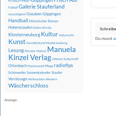
Frisch-Auf-Göppingen
Galerie Stauferland
Fußball
Glauben
Göppingen
Gerechtigkeit
Handball
Historischer Roman
Hohenstaufen
Kirche
Kelten
Schreib
Kultur
Klosterneuburg
Kulturnacht
Du musst
a
Kunst
Künstlerbund Klosterneuburg
Manuela
Lesung
literatur
Malerei
Kinzel Verlag
Offener Kulturtreff
radiofips
Ottenbach
Passionszeit
Pflege
Schönweiler
Sonnenkalender
Staufer
Vernissage
Western
Weihnachten
Wäscherschloss
Anzeige: