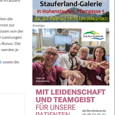
hen Kräutern
ten die
rsen zur
Anzeige:
üssen von der
en Leistungen
s Bonus. Die
 werden je
k
sowie die