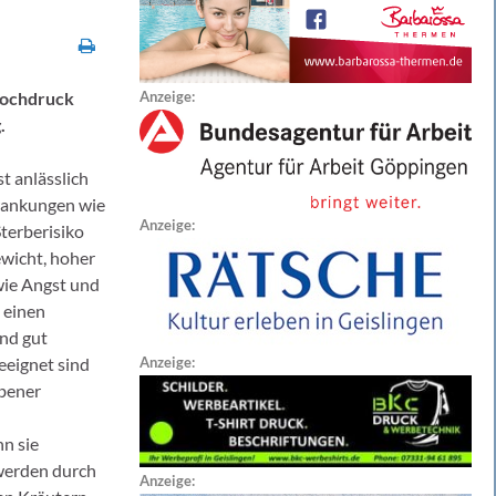
hochdruck
Anzeige:
.
t anlässlich
krankungen wie
Anzeige:
terberisiko
ewicht, hoher
wie Angst und
 einen
und gut
Anzeige:
eeignet sind
ebener
n sie
werden durch
Anzeige: