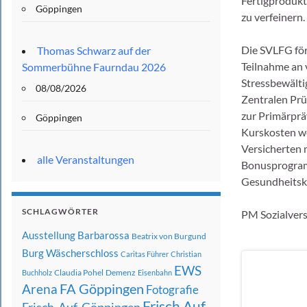
Fertigprodukt
Göppingen
zu verfeinern.
Die SVLFG fö
Thomas Schwarz auf der
Teilnahme an
Sommerbühne Faurndau 2026
Stressbewälti
08/08/2026
Zentralen Prüf
zur Primärprä
Göppingen
Kurskosten we
Versicherten 
alle Veranstaltungen
Bonusprogram
Gesundheitsk
SCHLAGWÖRTER
PM Sozialvers
Ausstellung
Barbarossa
Beatrix von Burgund
Burg Wäscherschloss
Caritas Führer
Christian
EWS
Claudia Pohel
Demenz
Buchholz
Eisenbahn
FA Göppingen
Arena
Fotografie
Frisch Auf