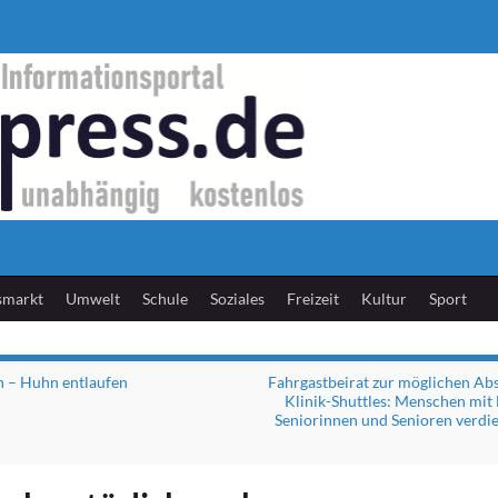
smarkt
Umwelt
Schule
Soziales
Freizeit
Kultur
Sport
n – Huhn entlaufen
Fahrgastbeirat zur möglichen Ab
Klinik-Shuttles: Menschen mit
Seniorinnen und Senioren verdi