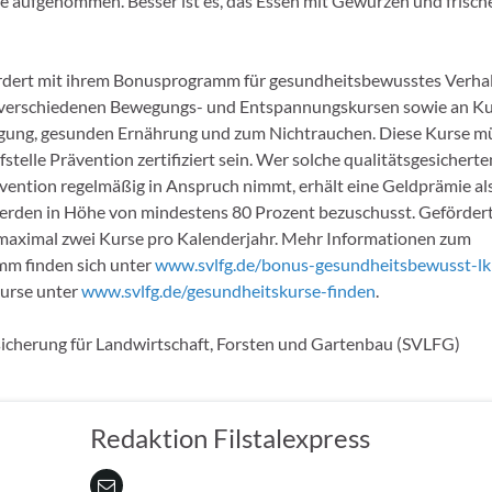
e aufgenommen. Besser ist es, das Essen mit Gewürzen und frisc
rdert mit ihrem Bonusprogramm für gesundheitsbewusstes Verhal
 verschiedenen Bewegungs- und Entspannungskursen sowie an Ku
gung, gesunden Ernährung und zum Nichtrauchen. Diese Kurse m
stelle Prävention zertifiziert sein. Wer solche qualitätsgesichert
vention regelmäßig in Anspruch nimmt, erhält eine Geldprämie al
rden in Höhe von mindestens 80 Prozent bezuschusst. Gefördert
maximal zwei Kurse pro Kalenderjahr. Mehr Informationen zum
m finden sich unter
www.svlfg.de/bonus-gesundheitsbewusst-lk
urse unter
www.svlfg.de/gesundheitskurse-finden
.
icherung für Landwirtschaft, Forsten und Gartenbau (SVLFG)
Redaktion Filstalexpress