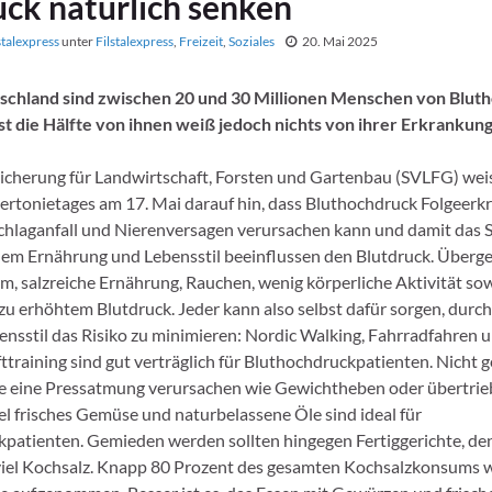
uck natürlich senken
stalexpress
unter
Filstalexpress
,
Freizeit
,
Soziales
20. Mai 2025
utschland sind zwischen 20 und 30 Millionen Menschen von Blut
st die Hälfte von ihnen weiß jedoch nichts von ihrer Erkrankung
sicherung für Landwirtschaft, Forsten und Gartenbau (SVLFG) weis
rtonietages am 17. Mai darauf hin, dass Bluthochdruck Folgeer
Schlaganfall und Nierenversagen verursachen kann und damit das S
llem Ernährung und Lebensstil beeinflussen den Blutdruck. Überg
, salzreiche Ernährung, Rauchen, wenig körperliche Aktivität so
 zu erhöhtem Blutdruck. Jeder kann also selbst dafür sorgen, durch
nsstil das Risiko zu minimieren: Nordic Walking, Fahrradfahren 
ttraining sind gut verträglich für Bluthochdruckpatienten. Nicht g
ie eine Pressatmung verursachen wie Gewichtheben oder übertri
el frisches Gemüse und naturbelassene Öle sind ideal für
patienten. Gemieden werden sollten hingegen Fertiggerichte, den
viel Kochsalz. Knapp 80 Prozent des gesamten Kochsalzkonsums 