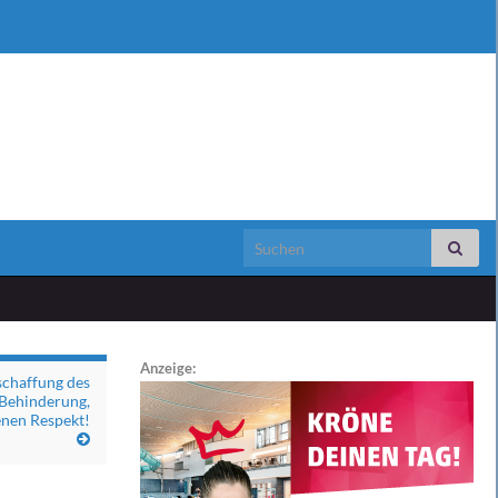
Search for:
Anzeige:
schaffung des
 Behinderung,
enen Respekt!