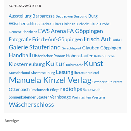
SCHLAGWÖRTER
Ausstellung
Barbarossa
Burg
Beatrix von Burgund
Wäscherschloss
Claudia Pohel
Caritas Führer
Christian Buchholz
FA Göppingen
EWS Arena
Demenz
Eisenbahn
Frisch Auf
Frisch-Auf-Göppingen
Fotografie
Fußball
Galerie Stauferland
Glauben
Göppingen
Gerechtigkeit
Handball
Hohenstaufen
Historischer Roman
Kirche
Kelten
Kunst
Kultur
Klosterneuburg
Kulturnacht
Lesung
Künstlerbund Klosterneuburg
literatur
Malerei
Manuela Kinzel Verlag
Offener Kulturtreff
radiofips
Ottenbach
Schönweiler
Passionszeit
Pflege
Vernissage
Sonnenkalender
Staufer
Western
Weihnachten
Wäscherschloss
Anzeige: