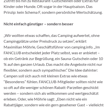
Zutritt bis hin zu Restaurant-Gutscheinen oder Extras für
Kinder oder Hunde. Oft sogar in der Hauptsaison. Das
Prinzip: kein Schema F, sondern persönliche Wertschätzung.
Nicht einfach günstiger – sondern besser
„Wir wollten etwas schaffen, das Camping aufwertet, ohne
Campingplätze unter Preisdruck zu setzen”, erklärt
Maximilian Möhrle, Geschäftsführer von camping.info. „Im
FANCLUB entscheidet jeder Platz selbst, was er anbietet –
ob ein Getränk zur Begrüßung, ein Sauna-Gutschein oder 10
% auf den ganzen Urlaub. Das macht die Angebote nicht nur
flexibler, sondern auch sympathischer.” Die Idee dahinter:
Campen soll sich auch mit kleinen Extras wie etwas
“Besonderes” fühlen. FANCLUB-Mitglieder sollten nicht wie
so oft auf die weniger schönen Rabatt-Parzellen geschickt
werden – sondern sich als willkommen und wertgeschätzt
erleben. Oder, wie Möhrle sagt: „Eben nicht wie ein
Rabattjäger, sondern wie ein gern gesehener Gast – vielleicht