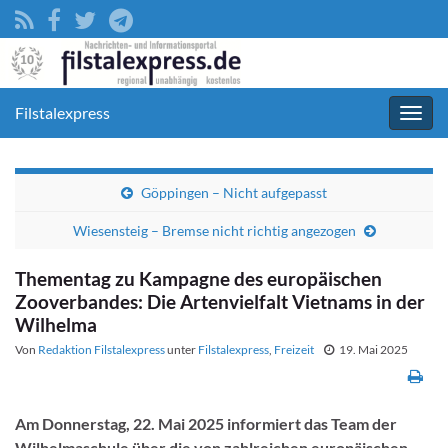
Filstalexpress
Navig
umsc
Göppingen – Nicht aufgepasst
Wiesensteig – Bremse nicht richtig angezogen
Thementag zu Kampagne des europäischen
Zooverbandes: Die Artenvielfalt Vietnams in der
Wilhelma
Von
Redaktion Filstalexpress
unter
Filstalexpress
,
Freizeit
19. Mai 2025
Am Donnerstag, 22. Mai 2025 informiert das Team der
Wilhelmaschule über die von zahlreichen europäischen