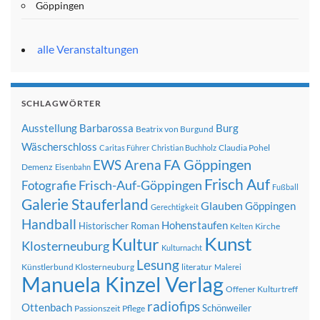
Göppingen
alle Veranstaltungen
SCHLAGWÖRTER
Ausstellung
Barbarossa
Burg
Beatrix von Burgund
Wäscherschloss
Claudia Pohel
Caritas Führer
Christian Buchholz
FA Göppingen
EWS Arena
Demenz
Eisenbahn
Frisch Auf
Frisch-Auf-Göppingen
Fotografie
Fußball
Galerie Stauferland
Glauben
Göppingen
Gerechtigkeit
Handball
Hohenstaufen
Historischer Roman
Kirche
Kelten
Kunst
Kultur
Klosterneuburg
Kulturnacht
Lesung
Künstlerbund Klosterneuburg
literatur
Malerei
Manuela Kinzel Verlag
Offener Kulturtreff
radiofips
Ottenbach
Schönweiler
Passionszeit
Pflege