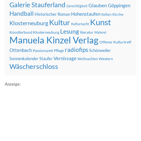
Galerie Stauferland
Glauben
Göppingen
Gerechtigkeit
Handball
Hohenstaufen
Historischer Roman
Kirche
Kelten
Kunst
Kultur
Klosterneuburg
Kulturnacht
Lesung
Künstlerbund Klosterneuburg
literatur
Malerei
Manuela Kinzel Verlag
Offener Kulturtreff
radiofips
Ottenbach
Schönweiler
Passionszeit
Pflege
Vernissage
Sonnenkalender
Staufer
Western
Weihnachten
Wäscherschloss
Anzeige: