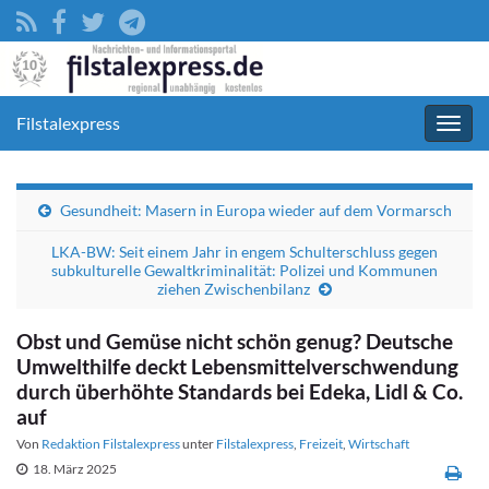
Filstalexpress
Navig
umsc
Gesundheit: Masern in Europa wieder auf dem Vormarsch
LKA-BW: Seit einem Jahr in engem Schulterschluss gegen
subkulturelle Gewaltkriminalität: Polizei und Kommunen
ziehen Zwischenbilanz
Obst und Gemüse nicht schön genug? Deutsche
Umwelthilfe deckt Lebensmittelverschwendung
durch überhöhte Standards bei Edeka, Lidl & Co.
auf
Von
Redaktion Filstalexpress
unter
Filstalexpress
,
Freizeit
,
Wirtschaft
18. März 2025