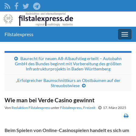
Filstalexpress
Navig
umsc
Baurecht für neuen A8-Albaufstieg erteilt – Autobahn
GmbH des Bundes beginnt mit Vorbereitung des größten
Infrastrukturprojekts in Baden-Württemberg
„Erfolgreicher Baumschnittkurs an Obstbäumen auf der
Streuobstwiese
Wie man bei Verde Casino gewinnt
Von
Redaktion Filstalexpress
unter
Filstalexpress
,
Freizeit
17. März 2025
Beim Spielen von Online-Casinospielen handelt es sich um