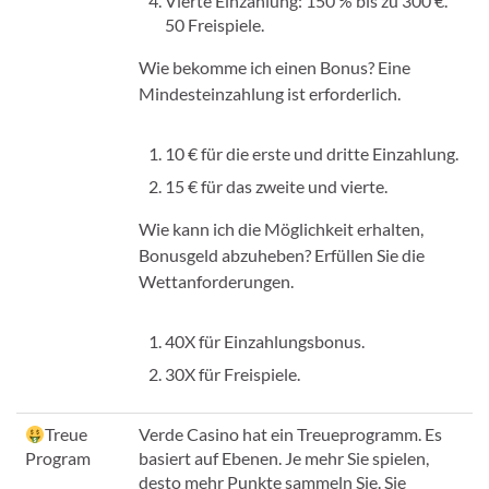
Vierte Einzahlung: 150 % bis zu 300 €.
50 Freispiele.
Wie bekomme ich einen Bonus? Eine
Mindesteinzahlung ist erforderlich.
10 € für die erste und dritte Einzahlung.
15 € für das zweite und vierte.
Wie kann ich die Möglichkeit erhalten,
Bonusgeld abzuheben? Erfüllen Sie die
Wettanforderungen.
40X für Einzahlungsbonus.
30X für Freispiele.
Treue
Verde Casino hat ein Treueprogramm. Es
Program
basiert auf Ebenen. Je mehr Sie spielen,
desto mehr Punkte sammeln Sie. Sie