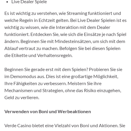
Live Dealer Spiele
Es ist wichtig zu verstehen, wie Streaming funktioniert und
welche Regeln in Echtzeit gelten. Bei Live Dealer Spielen ist es
wichtig zu wissen, wie die Interaktion mit dem Dealer
funktioniert. Entdecken Sie, wie sich die Einsätze je nach Spiel
ändern. Beginnen Sie mit Mindesteinsätzen, um sich mit dem
Ablauf vertraut zu machen. Befolgen Sie bei diesen Spielen
die Etikette und Verhaltensregeln.
Beginnen Sie gerade erst mit dem Spielen? Probieren Sie sie
im Demomodus aus. Dies ist eine großartige Möglichkeit,
Ihre Fähigkeiten zu verbessern. Meistern Sie ihre
Mechanismen und Strategien, ohne das Risiko einzugehen,
Geld zu verlieren.
Verwenden von Boni und Werbeaktionen
Verde Casino bietet eine Vielzahl von Boni und Aktionen. Sie