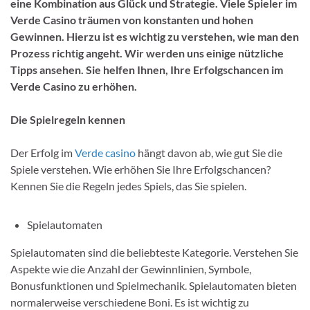
eine Kombination aus Glück und Strategie. Viele Spieler im
Verde Casino träumen von konstanten und hohen
Gewinnen. Hierzu ist es wichtig zu verstehen, wie man den
Prozess richtig angeht. Wir werden uns einige nützliche
Tipps ansehen. Sie helfen Ihnen, Ihre Erfolgschancen im
Verde Casino zu erhöhen.
Die Spielregeln kennen
Der Erfolg im
Verde casino
hängt davon ab, wie gut Sie die
Spiele verstehen. Wie erhöhen Sie Ihre Erfolgschancen?
Kennen Sie die Regeln jedes Spiels, das Sie spielen.
Spielautomaten
Spielautomaten sind die beliebteste Kategorie. Verstehen Sie
Aspekte wie die Anzahl der Gewinnlinien, Symbole,
Bonusfunktionen und Spielmechanik. Spielautomaten bieten
normalerweise verschiedene Boni. Es ist wichtig zu