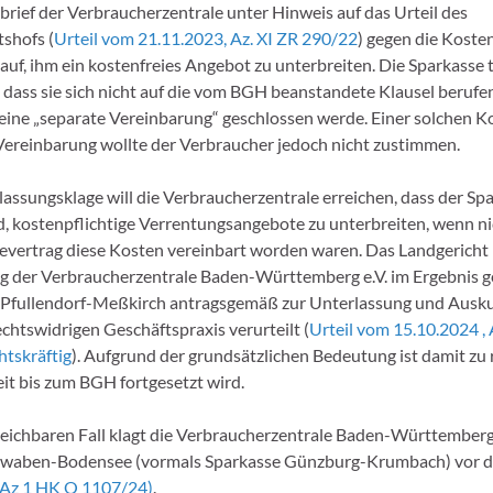
rief der Verbraucherzentrale unter Hinweis auf das Urteil des
shofs (
Urteil vom 21.11.2023, Az. XI ZR 290/22
) gegen die Koste
auf, ihm ein kostenfreies Angebot zu unterbreiten. Die Sparkasse t
, dass sie sich nicht auf die vom BGH beanstandete Klausel berufe
eine „separate Vereinbarung“ geschlossen werde. Einer solchen K
ereinbarung wollte der Verbraucher jedoch nicht zustimmen.
lassungsklage will die Verbraucherzentrale erreichen, dass der Sp
d, kostenpflichtige Verrentungsangebote zu unterbreiten, wenn ni
evertrag diese Kosten vereinbart worden waren. Das Landgericht 
g der Verbraucherzentrale Baden-Württemberg e.V. im Ergebnis g
 Pfullendorf-Meßkirch antragsgemäß zur Unterlassung und Ausku
chtswidrigen Geschäftspraxis verurteilt (
Urteil vom 15.10.2024 ,
htskräftig
). Aufgrund der grundsätzlichen Bedeutung ist damit zu 
eit bis zum BGH fortgesetzt wird.
leichbaren Fall klagt die Verbraucherzentrale Baden-Württemberg
hwaben-Bodensee (vormals Sparkasse Günzburg-Krumbach) vor
Az 1 HK O 1107/24)
.