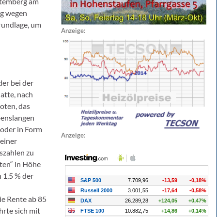
ttemberg am
ag wegen
grundlage, um
Anzeige:
er bei der
atte, nach
oten, das
benslangen
 oder in Form
Anzeige:
 einer
szahlen zu
sten“ in Höhe
h 1,5 % der
ie Rente ab 85
rte sich mit