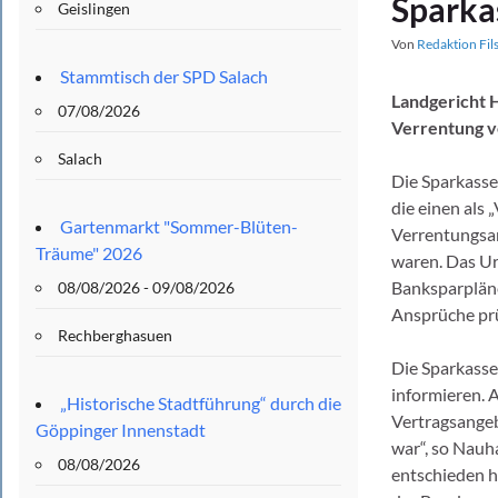
Sparka
Geislingen
Von
Redaktion Fil
Stammtisch der SPD Salach
Landgericht 
07/08/2026
Verrentung ve
Salach
Die Sparkasse
die einen als
Gartenmarkt "Sommer-Blüten-
Verrentungsan
Träume" 2026
waren. Das Ur
Banksparpläne
08/08/2026 - 09/08/2026
Ansprüche prü
Rechberghasuen
Die Sparkasse
informieren. 
„Historische Stadtführung“ durch die
Vertragsangeb
Göppinger Innenstadt
war“, so Nauh
08/08/2026
entschieden h