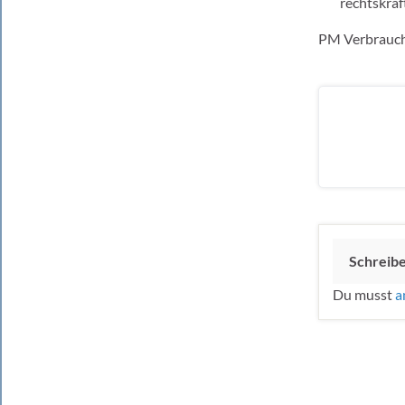
rechtskräf
PM Verbrauch
Schreib
Du musst
a