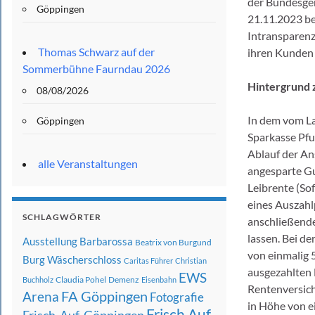
der Bundesge
Göppingen
21.11.2023 be
Intransparenz 
Thomas Schwarz auf der
ihren Kunden 
Sommerbühne Faurndau 2026
Hintergrund 
08/08/2026
In dem vom La
Göppingen
Sparkasse Pfu
Ablauf der An
alle Veranstaltungen
angesparte Gu
Leibrente (So
eines Auszahl
SCHLAGWÖRTER
anschließend
lassen. Bei d
Ausstellung
Barbarossa
Beatrix von Burgund
von einmalig 5
Burg Wäscherschloss
Caritas Führer
Christian
ausgezahlten 
EWS
Claudia Pohel
Demenz
Buchholz
Eisenbahn
Rentenversich
FA Göppingen
Arena
Fotografie
in Höhe von e
Frisch Auf