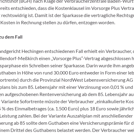
richtshof (BGH) nach Klage der Verbraucherzentrale Baden-Wür
reits entschieden, dass die Kostenklausel im Vorsorge Plus Vertr
rechtswidrig ist. Damit ist der Sparkasse die vertragliche Rechts
Kosten in Rechnung stellen zu dürfen, entzogen worden.
zu dem Fall
ndgericht Hechingen entschiedenen Fall erhielt ein Verbraucher, d
llendorf-Meßkirch einen „Vorsorge Plus“-Vertrag abgeschlossen h
sparphase ein Schreiben seiner Sparkasse. Darin wurde ihm angeb
thaben in Höhe von rund 30.000 Euro entweder in Form einer le
fortrente) durch die Provinzial NordWest Lebensversicherung AG
plans bis zum 85. Lebensjahr mit einer Verzinsung von 0,01 % und
en aufgeschobenen Rentenversicherung ab dem 85. Lebensjahr au
er Variante Sofortrente müsste der Verbraucher „einkalkulierte Ko
 % des Einmalbetrages (ca. 1.500 Euro) plus 18 Euro sowie jährlic
Leistung zahlen. Bei der Variante Auszahlplan mit anschließender
erung ab 85 sollte dem Guthaben eine Versicherungsprämie für d
inem Drittel des Guthabens belastet werden. Der Verbraucher weh