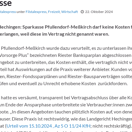
sse
stalexpress
unter
Filstalexpress
,
Freizeit
,
Wirtschaft
22. Oktober 2024
Hechingen: Sparkasse Pfullendorf-Meßkirch darf keine Kosten 
rlangen, weil diese im Vertrag nicht genannt waren.
 Pfullendorf-Meßkirch wurde dazu verurteilt, es zu unterlassen i
 „Vorsorge Plus“ bezeichneten Riester Banksparplan abgeschlossen
gebot zu unterbreiten, das Kosten enthält, die vertraglich nicht 
teil hat Auswirkungen auf die Praxis weiterer Anbieter. Kunden v
n, Riester-Fondssparplänen und Riester-Bausparverträgen sollte
fen und eventuell zu Unrecht erhobene Kosten zurückfordern.
 hatte es versäumt, transparent bei Vertragsabschluss über alle K
Am Ende der Ansparphase unterbreitete sie Verbraucher:innen zw
ote. „In diesen Angeboten tauchen plötzlich Kosten auf, von dene
auser. Diese Praxis ist rechtswidrig, wie das Landgericht Heching
at (
Urteil vom 15.10.2024 , Az 5 O 11/24 KfH
; nicht rechtskräftig