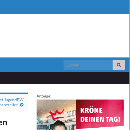
Search for:
Anzeige:
ket JugendBW
orbereitet
en