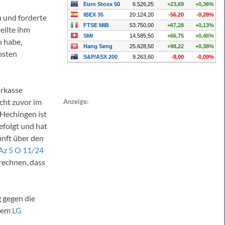
n und forderte
eilte ihm
n habe,
osten
arkasse
cht zuvor im
Anzeige:
Hechingen ist
efolgt und hat
nft über den
 Az 5 O 11/24
rechnen, dass
 gegen die
 dem
LG