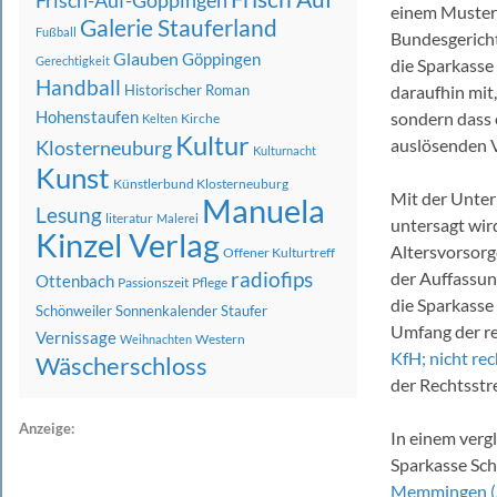
Frisch-Auf-Göppingen
einem Musterb
Galerie Stauferland
Fußball
Bundesgericht
Glauben
Göppingen
Gerechtigkeit
die Sparkasse 
Handball
Historischer Roman
daraufhin mit
Hohenstaufen
sondern dass 
Kirche
Kelten
Kultur
auslösenden V
Klosterneuburg
Kulturnacht
Kunst
Künstlerbund Klosterneuburg
Mit der Unter
Manuela
Lesung
literatur
Malerei
untersagt wir
Kinzel Verlag
Altersvorsorg
Offener Kulturtreff
radiofips
der Auffassun
Ottenbach
Passionszeit
Pflege
die Sparkasse
Schönweiler
Sonnenkalender
Staufer
Umfang der re
Vernissage
Western
Weihnachten
KfH; nicht rec
Wäscherschloss
der Rechtsstr
Anzeige:
In einem verg
Sparkasse Sc
Memmingen (