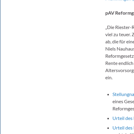
pAV Reformge
„Die Riester-R
viel zu teuer
ab, die für ei
Niels Nauhau
Reformgesetz 
Rente endlich
Altersvorsorge
ein.
Stellungn
eines Gese
Reformges
Urteil de
Urteil de