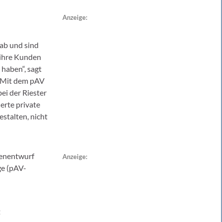
Anzeige:
 ab und sind
f ihre Kunden
 haben“, sagt
. Mit dem pAV
ei der Riester
erte private
estalten, nicht
enentwurf
Anzeige:
ge (pAV-
t