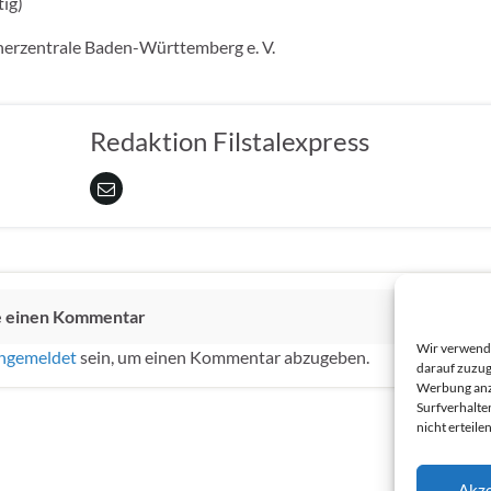
tig)
erzentrale Baden-Württemberg e. V.
Redaktion Filstalexpress
e einen Kommentar
Wir verwende
ngemeldet
sein, um einen Kommentar abzugeben.
darauf zuzug
Werbung anzu
Surfverhalte
nicht erteil
Akze