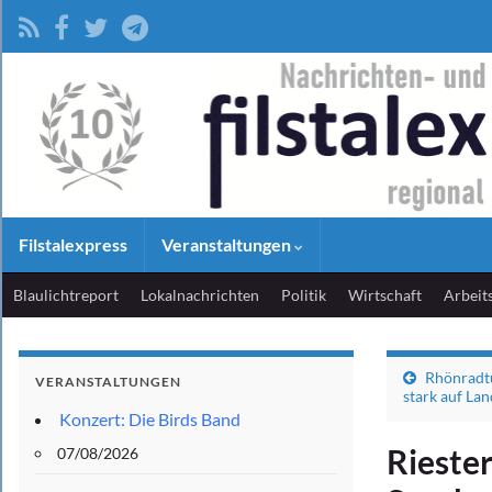
Filstalexpress
Veranstaltungen
Blaulichtreport
Lokalnachrichten
Politik
Wirtschaft
Arbeit
Rhönradt
VERANSTALTUNGEN
stark auf La
Konzert: Die Birds Band
Riester
07/08/2026