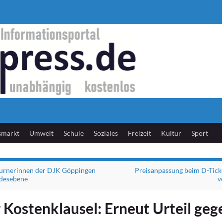
smarkt
Umwelt
Schule
Soziales
Freizeit
Kultur
Sport
urnerinnen der DJK Göppingen
Preisanpassung beim D-Tic
ndesebene
v
 Kostenklausel: Erneut Urteil geg