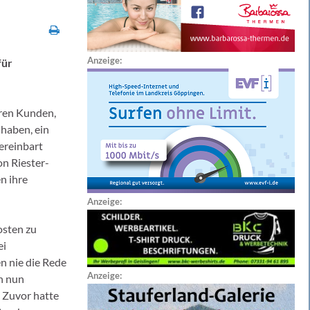
Anzeige:
für
hren Kunden,
 haben, ein
vereinbart
on Riester-
n ihre
Anzeige:
osten zu
ei
n nie die Rede
Anzeige:
en nun
). Zuvor hatte