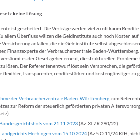
setz keine Lösung
ente ist gescheitert. Die Verträge werfen viel zu oft kaum Rendite
. Zu allem Überfluss wälzen die Geldinstitute auch noch Kosten au
ne Versicherung anfallen, die die Geldinstitute selbst abgeschlossen
ser, Finanzexperte der Verbraucherzentrale Baden-Württemberg
versäumt es der Gesetzgeber erneut, die strukturellen Probleme b
 zu lösen. Der Referentenentwurf löst sein Versprechen, die geförd
 flexibler, transparenter, renditestärker und kostengünstiger zu g
ahme der Verbraucherzentrale Baden-Württemberg
zum Referent
tzes zur Reform der steuerlich geförderten privaten Altersvorsor
etz).
s Bundesgerichtshofs vom 21.11.2023
(Az. XI ZR 290/22)
s Landgerichts Hechingen vom 15.10.2024
(Az 5 O 11/24 KfH, nich