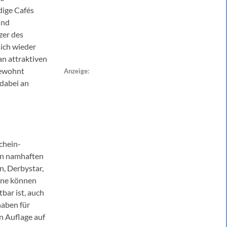
dige Cafés
und
zer des
ich wieder
an attraktiven
gewohnt
Anzeige:
 dabei an
chein-
on namhaften
, Derbystar,
ine können
bar ist, auch
haben für
n Auflage auf