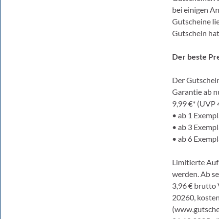
bei einigen A
Gutscheine li
Gutschein hat
Der beste Pre
Der Gutschein
Garantie ab n
9,99 €* (UVP 4
• ab 1 Exempl
• ab 3 Exempl
• ab 6 Exempl
Limitierte Au
werden. Ab se
3,96 € brutto
20260, kostenf
(www.gutschei