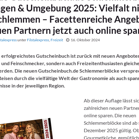
gen & Umgebung 2025: Vielfalt ni
chlemmen – Facettenreiche Ange
en Partnern jetzt auch online spa
stalexpress
unter
Filstalexpress
,
Freizeit
16. Oktober 2024
erfolgreichstes Gutscheinbuch ist zurück mit neuen Angeboten,
 und Feinschmecker, sondern auch Freizeitenthusiasten gleic
erden. Die neuen Gutscheinbuch.de Schlemmerblöcke verspre
Reisen durch die vielfältige Welt der Gastronomie als auch spa
nisse in der jeweiligen Region.
Ab dieser Auflage lässt si
zahlreichen neuen Partne
online sparen. Die neuen
Schlemmerblöcke sind ab s
Dezember 2025 gültig. Ob
Gourmetküche, gemütlic