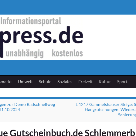
smarkt
Umwelt
Schule
Soziales
Freizeit
Kultur
Sport
gen zur Demo Radschnellweg
L 1217 Gammelshauser Steige: 
11.10.2024
Hangrutschungen: Wieder
Sanierun
ue Gutscheinbuch.de Schlemmerb