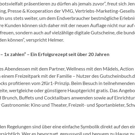
tsvielfalt präsentieren zu dürfen als jemals zuvor“, freut sich Je
ing, Presse & Kooperation der VMG, Vertriebs-Marketing-Gesells
ln uns stets weiter, um dem Endverbraucher bestmögliche Erlebni
e Kunden können sich daher mit der neuen Auflage nicht nur auf
freuen, sondern auch auf vielzählige digitale Gutscheine, die bun
den können“, verspricht Helmer.
– 1x zahlen“ – Ein Erfolgsrezept seit über 20 Jahren
es Abendessen mit dem Partner, Wellness mit den Mädels, Action
in einem Freizeitpark mit der Familie – Nutzer des Gutscheinbuch.
ks profitieren vom 2für1-Prinzip. Beim Besuch in teilnehmenden
eite, wertgleiche oder günstigere Hauptgericht gratis. Das Angebot
 Brunch, Buffets und Cocktailbars anwenden sowie auf Einrichtu
 Gastronomie: Kino und Theater, Freizeit- und Sportanbieter, S
llen Regelungen sind über eine einfache Symbolik direkt auf den e
rsichtlich. Wer es bevorzugt, genussvoll und bequem zu Hause zu 