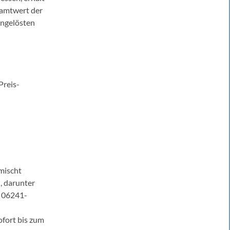
samtwert der
ingelösten
Preis-
emischt
, darunter
: 06241-
fort bis zum