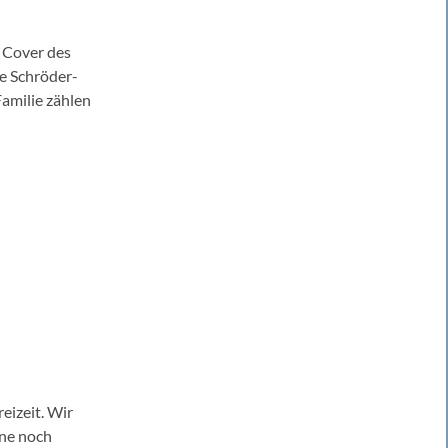
s Cover des
e Schröder-
amilie zählen
eizeit. Wir
ine noch