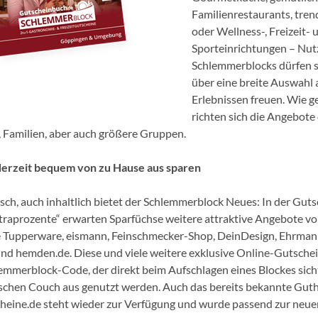
Familienrestaurants, tren
oder Wellness-, Freizeit- 
Sporteinrichtungen – Nut
Schlemmerblocks dürfen s
über eine breite Auswahl 
Erlebnissen freuen. Wie 
richten sich die Angebote
s, Familien, aber auch größere Gruppen.
ederzeit bequem von zu Hause aus sparen
isch, auch inhaltlich bietet der Schlemmerblock Neues: In der Guts
traprozente“ erwarten Sparfüchse weitere attraktive Angebote v
 Tupperware, eismann, Feinschmecker-Shop, DeinDesign, Ehrmann
d hemden.de. Diese und viele weitere exklusive Online-Gutsche
emmerblock-Code, der direkt beim Aufschlagen eines Blockes sicht
schen Couch aus genutzt werden. Auch das bereits bekannte Gut
eine.de steht wieder zur Verfügung und wurde passend zur neue