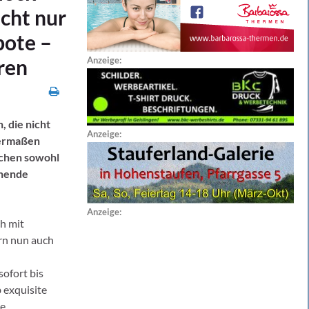
cht nur
bote –
ren
Anzeige:
 die nicht
Anzeige:
hermaßen
chen sowohl
nnende
Anzeige:
ch mit
rn nun auch
ofort bis
 exquisite
he