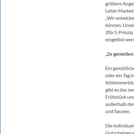
größere Angebo
Leiter Market
„Wir entwicke
können. Unser
2für1-Prinzip 
eingelöst wer
„2x genießen 
Ein gemütlich
oder ein Tag 
Schlemmerbloc
gibt es das zw
Frühstück und
außerhalb der
und Saunen.
Die individue
Gutscheinen e