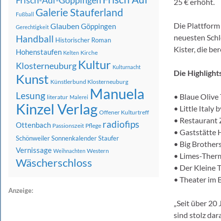
Frisch-Auf-Göppingen
25 € erhöht.
Galerie Stauferland
Fußball
Die Plattform
Glauben
Göppingen
Gerechtigkeit
neuesten Schl
Handball
Historischer Roman
Kister, die b
Hohenstaufen
Kirche
Kelten
Kultur
Klosterneuburg
Kulturnacht
Die Highlight
Kunst
Künstlerbund Klosterneuburg
Manuela
Lesung
• Blaue Olive
literatur
Malerei
Kinzel Verlag
• Little Italy
Offener Kulturtreff
• Restaurant 
radiofips
Ottenbach
Passionszeit
Pflege
• Gaststätte 
Schönweiler
Sonnenkalender
Staufer
• Big Brother
Vernissage
Western
Weihnachten
• Limes-Ther
Wäscherschloss
• Der Kleine 
• Theater im
Anzeige:
„Seit über 20 
sind stolz da