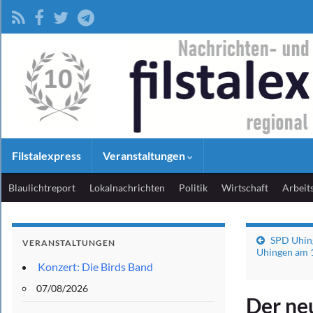
Filstalexpress
Veranstaltungen
Blaulichtreport
Lokalnachrichten
Politik
Wirtschaft
Arbeit
SPD Uhin
VERANSTALTUNGEN
Uhingen am 
Konzert: Die Birds Band
07/08/2026
Der ne