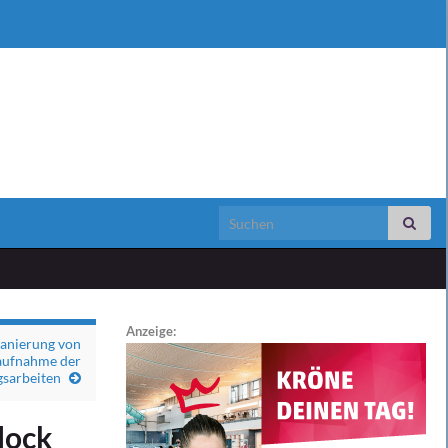
Search for:
Anzeige:
Sanierung von
aufnahme der
gsarbeiten
lock