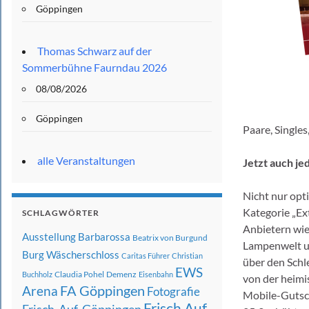
Göppingen
Thomas Schwarz auf der
Sommerbühne Faurndau 2026
08/08/2026
Göppingen
Paare, Single
alle Veranstaltungen
Jetzt auch j
Nicht nur opt
Kategorie „Ex
SCHLAGWÖRTER
Anbietern wie
Ausstellung
Barbarossa
Beatrix von Burgund
Lampenwelt un
Burg Wäscherschloss
Caritas Führer
Christian
über den Schl
EWS
Claudia Pohel
Demenz
Buchholz
Eisenbahn
von der heimi
FA Göppingen
Arena
Fotografie
Mobile-Gutsch
Frisch Auf