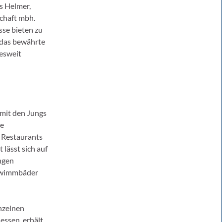
ns Helmer,
chaft mbh.
sse bieten zu
 das bewährte
desweit
 mit den Jungs
de
 Restaurants
 lässt sich auf
ngen
chwimmbäder
inzelnen
essen, erhält