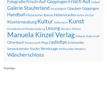
Frisch Auf
Frisch-Auf-Göppingen
Fotografie
Fußball
Galerie Stauferland
Glauben
Göppingen
Gerechtigkeit
Handball
Hohenstaufen
Historischer Roman
Kirche
Kelten
Kunst
Kultur
Klosterneuburg
Kulturnacht
Lesung
Künstlerbund Klosterneuburg
literatur
Malerei
Manuela Kinzel Verlag
Offener Kulturtreff
radiofips
Ottenbach
Schönweiler
Passionszeit
Pflege
Vernissage
Sonnenkalender
Staufer
Western
Weihnachten
Wäscherschloss
Anzeige: