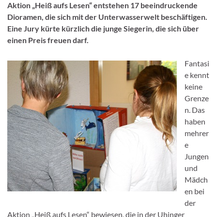
Aktion „Heiß aufs Lesen“ entstehen 17 beeindruckende
Dioramen, die sich mit der Unterwasserwelt beschäftigen.
Eine Jury kürte kürzlich die junge Siegerin, die sich über
einen Preis freuen darf.
Fantasi
e kennt
keine
Grenze
n. Das
haben
mehrer
e
Jungen
und
Mädch
en bei
der
Aktion „Heiß aufs Lesen“ bewiesen, die in der Uhinger