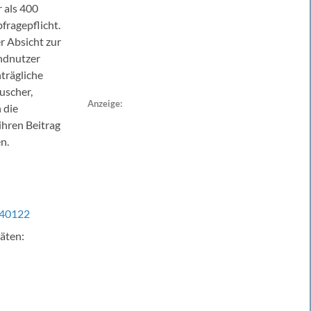
 als 400
fragepflicht.
r Absicht zur
ndnutzer
trägliche
uscher,
Anzeige:
 die
ihren Beitrag
n.
240122
äten: