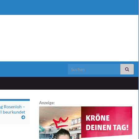
Search for:
Anzeige:
g Rosenloh –
ell beurkundet