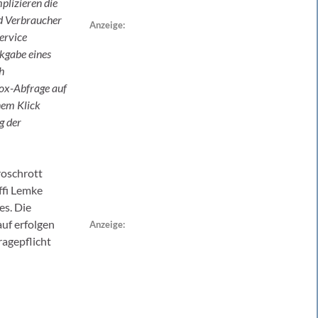
plizieren die
d Verbraucher
Anzeige:
ervice
kgabe eines
h
box-Abfrage auf
inem Klick
g der
roschrott
ffi Lemke
es. Die
uf erfolgen
Anzeige:
agepflicht