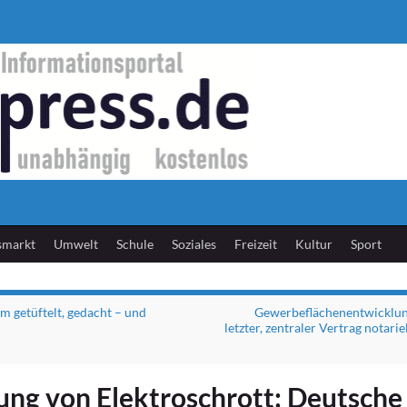
smarkt
Umwelt
Schule
Soziales
Freizeit
Kultur
Sport
 getüftelt, gedacht – und
Gewerbeflächenentwicklun
letzter, zentraler Vertrag notari
ng von Elektroschrott: Deutsche