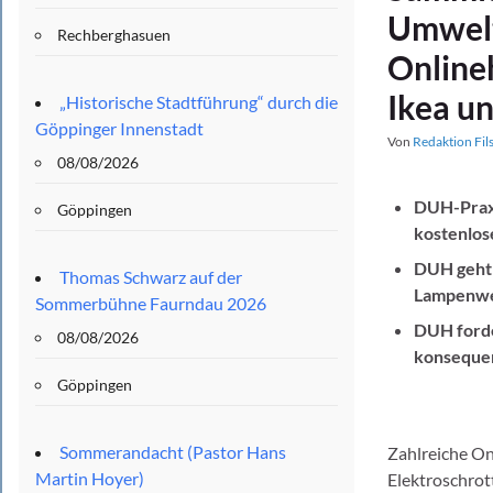
Umwelt
Rechberghasuen
Online
Ikea u
„Historische Stadtführung“ durch die
Göppinger Innenstadt
Von
Redaktion Fil
08/08/2026
DUH-Praxi
Göppingen
kostenlos
DUH geht 
Thomas Schwarz auf der
Lampenwel
Sommerbühne Faurndau 2026
DUH forde
08/08/2026
konsequen
Göppingen
Sommerandacht (Pastor Hans
Zahlreiche On
Martin Hoyer)
Elektroschrot