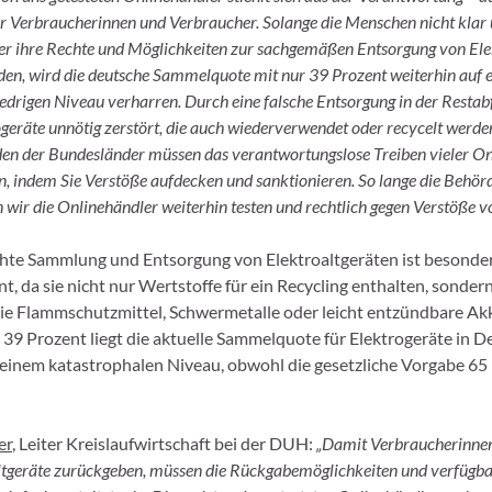
 Verbraucherinnen und Verbraucher. Solange die Menschen nicht klar
er ihre Rechte und Möglichkeiten zur sachgemäßen Entsorgung von Ele
den, wird die deutsche Sammelquote mit nur 39 Prozent weiterhin auf 
drigen Niveau verharren. Durch eine falsche Entsorgung in der Restab
geräte unnötig zerstört, die auch wiederverwendet oder recycelt werde
en der Bundesländer müssen das verantwortungslose Treiben vieler O
n, indem Sie Verstöße aufdecken und sanktionieren. So lange die Behör
 wir die Onlinehändler weiterhin testen und rechtlich gegen Verstöße v
hte Sammlung und Entsorgung von Elektroaltgeräten ist besonde
, da sie nicht nur Wertstoffe für ein Recycling enthalten, sonder
ie Flammschutzmittel, Schwermetalle oder leicht entzündbare Ak
 39 Prozent liegt die aktuelle Sammelquote für Elektrogeräte in 
f einem katastrophalen Niveau, obwohl die gesetzliche Vorgabe 65
er
, Leiter Kreislaufwirtschaft bei der DUH:
„Damit Verbraucherinne
tgeräte zurückgeben, müssen die Rückgabemöglichkeiten und verfügb