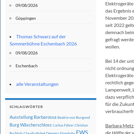
Elektrogeräte
09/08/2026
das Ergebnis 
November 2023
Göppingen
seit 2022 gel
demnach beim 
Thomas Schwarz auf der
gefragt werden
Sommerbühne Eschenbach 2026
wollen.
09/08/2026
Bei 14 der un
Eschenbach
nicht ordnun
Elektrogeräte
rechtlich geg
alle Veranstaltungen
Lampenwelt, L
dazu verpflic
für die Zukunf
SCHLAGWÖRTER
verbraucherfr
Ausstellung
Barbarossa
Beatrix von Burgund
Burg Wäscherschloss
Barbara Metz
Caritas Führer
Christian
EWS
die Hälfte der 
Claudia Pohel
Demenz
Buchholz
Eisenbahn