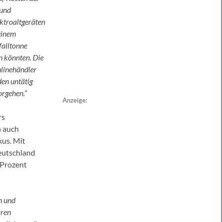
 und
ktroaltgeräten
einem
falltonne
n könnten. Die
nlinehändler
den untätig
orgehen.“
Anzeige:
rs
n auch
kus. Mit
Deutschland
 Prozent
n und
aren