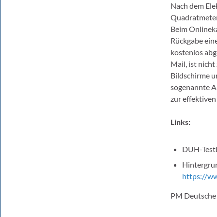
Nach dem Elek
Quadratmetern
Beim Onlineka
Rückgabe eine
kostenlos abg
Mail, ist nich
Bildschirme u
sogenannte Ab
zur effektive
Links:
DUH-Testb
Hintergru
https://w
PM Deutsche 