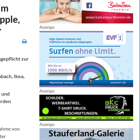
im
pple,
r
Anzeige:
gepflicht zur
bach, Ikea,
Anzeige:
 und
örden
Anzeige:
nahme von
ter