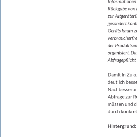
Informationen e
Rückgabe von 
zur Altgeräter
gesondert kont
Geräts kaum zu
verbraucherfre
der Produktseit
organisiert. D
Abfragepflicht 
Damit in Zuku
deutlich bess
Nachbesserung
Abfrage zur R
müssen und di
durch konkret
Hintergrund: