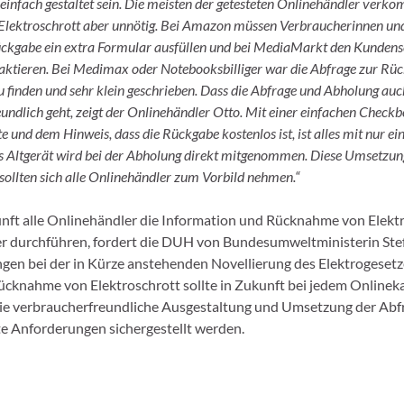
infach gestaltet sein. Die meisten der getesteten Onlinehändler verkom
Elektroschrott aber unnötig. Bei Amazon müssen Verbraucherinnen un
ückgabe ein extra Formular ausfüllen und bei MediaMarkt den Kundens
aktieren. Bei Medimax oder Notebooksbilliger war die Abfrage zur Rüc
 finden und sehr klein geschrieben. Dass die Abfrage und Abholung auc
undlich geht, zeigt der Onlinehändler Otto. Mit einer einfachen Check
e und dem Hinweis, dass die Rückgabe kostenlos ist, ist alles mit nur e
as Altgerät wird bei der Abholung direkt mitgenommen. Diese Umsetzun
sollten sich alle Onlinehändler zum Vorbild nehmen.“
nft alle Onlinehändler die Information und Rücknahme von Elekt
er durchführen, fordert die DUH von Bundesumweltministerin Ste
en bei der in Kürze anstehenden Novellierung des Elektrogesetz
ücknahme von Elektroschrott sollte in Zukunft bei jedem Onlineka
e verbraucherfreundliche Ausgestaltung und Umsetzung der Abfr
e Anforderungen sichergestellt werden.