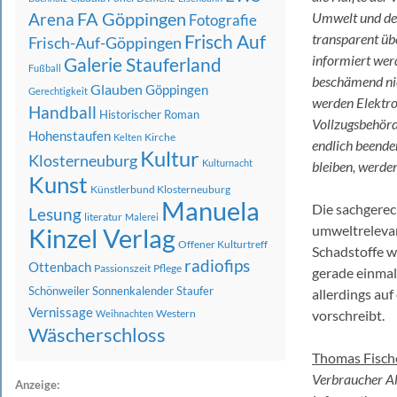
FA Göppingen
Umwelt und der
Arena
Fotografie
Frisch Auf
transparent üb
Frisch-Auf-Göppingen
informiert wer
Galerie Stauferland
Fußball
beschämend nie
Glauben
Göppingen
Gerechtigkeit
werden Elektro
Handball
Historischer Roman
Vollzugsbehörd
Hohenstaufen
Kirche
Kelten
endlich beende
Kultur
Klosterneuburg
Kulturnacht
bleiben, werden
Kunst
Künstlerbund Klosterneuburg
Manuela
Die sachgerec
Lesung
literatur
Malerei
umweltrelevant
Kinzel Verlag
Offener Kulturtreff
Schadstoffe w
radiofips
Ottenbach
Passionszeit
Pflege
gerade einmal
Schönweiler
Sonnenkalender
Staufer
allerdings au
Vernissage
Western
vorschreibt.
Weihnachten
Wäscherschloss
Thomas Fisch
Verbraucher Al
Anzeige: