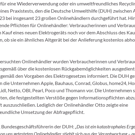
 für eine Wiederverwendung oder ein umweltfreundliches Recycling
eines Praxistests, den die Deutsche Umwelthilfe (DUH) zwischen
 bei insgesamt 23 großen Onlinehändlern durchgeführt hat. Hin
tende Pflichten für Onlinehändler: Verbraucherinnen und Verbra
Kauf eines neuen Elektrogeräts noch vor dem Abschluss des Ka
, ob sie ein ähnliches Altgerät bei der Anlieferung kostenlos abho
tersuchten Onlinehändler wurden Verbraucherinnen und Verbrau
gsgemäß über die kostenlosen Rückgabemöglichkeiten ausgedient
 gemäß den Vorgaben des Elektrogesetzes informiert. Die DUH ge
en die Unternehmen Apple, Bauhaus, Conrad, Globus, home24, Hor
idl, Netto, OBI, Pearl, Poco und Thomann vor. Die Unternehmen s
hten, die festgestellten Verstöße gegen Informationspflichten abz
t auszuschließen. Lediglich der Onlinehändler Otto zeigte eine
eundliche Umsetzung der Abfragepflicht.
, Bundesgeschäftsführerin der DUH:
„Das ist ein katastrophales Erg
von uns getesteten Onlinehändler stiehlt sich aus der Verantwortung – a