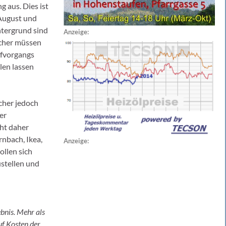
 aus. Dies ist
 August und
tergrund sind
Anzeige:
ucher müssen
ufvorgangs
len lassen
cher jedoch
er
ht daher
nbach, Ikea,
Anzeige:
ollen sich
ustellen und
ebnis. Mehr als
uf Kosten der