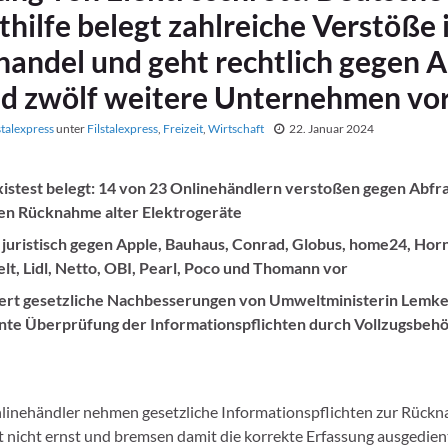
hilfe belegt zahlreiche Verstöße 
handel und geht rechtlich gegen A
nd zwölf weitere Unternehmen vo
stalexpress
unter
Filstalexpress
,
Freizeit
,
Wirtschaft
22. Januar 2024
stest belegt: 14 von 23 Onlinehändlern verstoßen gegen Abfra
en Rücknahme alter Elektrogeräte
juristisch gegen Apple, Bauhaus, Conrad, Globus, home24, Horn
t, Lidl, Netto, OBI, Pearl, Poco und Thomann vor
rt gesetzliche Nachbesserungen von Umweltministerin Lemke
te Überprüfung der Informationspflichten durch Vollzugsbeh
linehändler nehmen gesetzliche Informationspflichten zur Rück
t nicht ernst und bremsen damit die korrekte Erfassung ausgedien