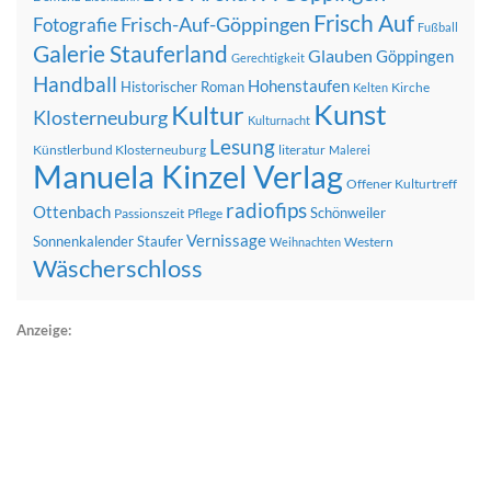
Frisch Auf
Frisch-Auf-Göppingen
Fotografie
Fußball
Galerie Stauferland
Glauben
Göppingen
Gerechtigkeit
Handball
Hohenstaufen
Historischer Roman
Kirche
Kelten
Kunst
Kultur
Klosterneuburg
Kulturnacht
Lesung
Künstlerbund Klosterneuburg
literatur
Malerei
Manuela Kinzel Verlag
Offener Kulturtreff
radiofips
Ottenbach
Schönweiler
Passionszeit
Pflege
Vernissage
Sonnenkalender
Staufer
Western
Weihnachten
Wäscherschloss
Anzeige: