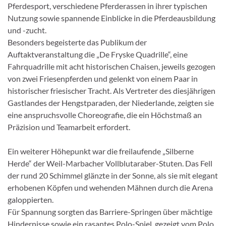
Pferdesport, verschiedene Pferderassen in ihrer typischen
Nutzung sowie spannende Einblicke in die Pferdeausbildung
und -zucht.
Besonders begeisterte das Publikum der
Auftaktveranstaltung die „De Fryske Quadrille“, eine
Fahrquadrille mit acht historischen Chaisen, jeweils gezogen
von zwei Friesenpferden und gelenkt von einem Paar in
historischer friesischer Tracht. Als Vertreter des diesjährigen
Gastlandes der Hengstparaden, der Niederlande, zeigten sie
eine anspruchsvolle Choreografie, die ein Höchstmaß an
Präzision und Teamarbeit erfordert.
Ein weiterer Höhepunkt war die freilaufende „Silberne
Herde“ der Weil-Marbacher Vollblutaraber-Stuten. Das Fell
der rund 20 Schimmel glänzte in der Sonne, als sie mit elegant
erhobenen Köpfen und wehenden Mähnen durch die Arena
galoppierten.
Für Spannung sorgten das Barriere-Springen über mächtige
Hindernisse sowie ein rasantes Polo-Spiel, gezeigt vom Polo