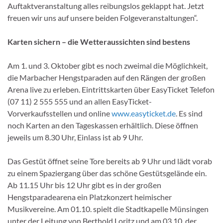
Auftaktveranstaltung alles reibungslos geklappt hat. Jetzt
freuen wir uns auf unsere beiden Folgeveranstaltungen“.
Karten sichern – die Wetteraussichten sind bestens
Am 1. und 3. Oktober gibt es noch zweimal die Möglichkeit,
die Marbacher Hengstparaden auf den Rängen der großen
Arena live zu erleben. Eintrittskarten über EasyTicket Telefon
(07 11) 2 555 555 und an allen EasyTicket-
Vorverkaufsstellen und online
www.easyticket.de
. Es sind
noch Karten an den Tageskassen erhältlich. Diese öffnen
jeweils um 8.30 Uhr, Einlass ist ab 9 Uhr.
Das Gestüt öffnet seine Tore bereits ab 9 Uhr und lädt vorab
zu einem Spaziergang über das schöne Gestütsgelände ein.
Ab 11.15 Uhr bis 12 Uhr gibt es in der großen
Hengstparadearena ein Platzkonzert heimischer
Musikvereine. Am 01.10. spielt die Stadtkapelle Münsingen
unter der Leitung von Berthold
Loritz
und am 03.10. der