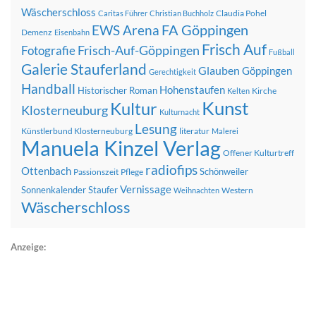
Wäscherschloss
Claudia Pohel
Caritas Führer
Christian Buchholz
FA Göppingen
EWS Arena
Demenz
Eisenbahn
Frisch Auf
Frisch-Auf-Göppingen
Fotografie
Fußball
Galerie Stauferland
Glauben
Göppingen
Gerechtigkeit
Handball
Hohenstaufen
Historischer Roman
Kirche
Kelten
Kunst
Kultur
Klosterneuburg
Kulturnacht
Lesung
Künstlerbund Klosterneuburg
literatur
Malerei
Manuela Kinzel Verlag
Offener Kulturtreff
radiofips
Ottenbach
Schönweiler
Passionszeit
Pflege
Vernissage
Sonnenkalender
Staufer
Western
Weihnachten
Wäscherschloss
Anzeige: