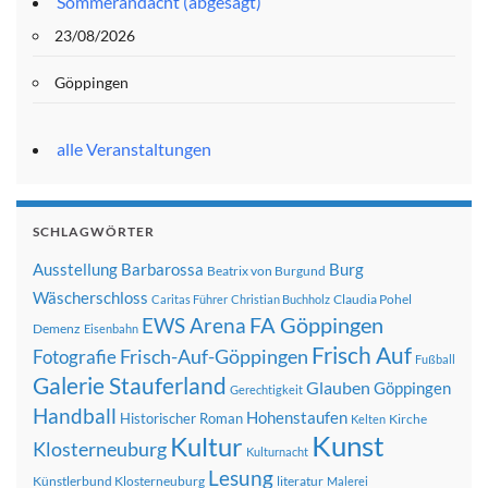
Sommerandacht (abgesagt)
23/08/2026
Göppingen
alle Veranstaltungen
SCHLAGWÖRTER
Ausstellung
Barbarossa
Burg
Beatrix von Burgund
Wäscherschloss
Claudia Pohel
Caritas Führer
Christian Buchholz
FA Göppingen
EWS Arena
Demenz
Eisenbahn
Frisch Auf
Frisch-Auf-Göppingen
Fotografie
Fußball
Galerie Stauferland
Glauben
Göppingen
Gerechtigkeit
Handball
Hohenstaufen
Historischer Roman
Kirche
Kelten
Kunst
Kultur
Klosterneuburg
Kulturnacht
Lesung
Künstlerbund Klosterneuburg
literatur
Malerei