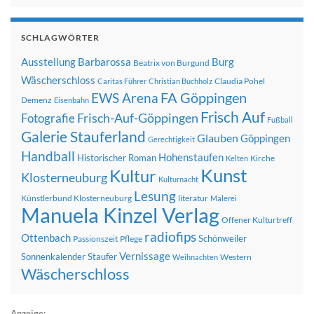
SCHLAGWÖRTER
Ausstellung
Barbarossa
Burg
Beatrix von Burgund
Wäscherschloss
Claudia Pohel
Caritas Führer
Christian Buchholz
FA Göppingen
EWS Arena
Demenz
Eisenbahn
Frisch Auf
Frisch-Auf-Göppingen
Fotografie
Fußball
Galerie Stauferland
Glauben
Göppingen
Gerechtigkeit
Handball
Hohenstaufen
Historischer Roman
Kirche
Kelten
Kunst
Kultur
Klosterneuburg
Kulturnacht
Lesung
Künstlerbund Klosterneuburg
literatur
Malerei
Manuela Kinzel Verlag
Offener Kulturtreff
radiofips
Ottenbach
Schönweiler
Passionszeit
Pflege
Vernissage
Sonnenkalender
Staufer
Western
Weihnachten
Wäscherschloss
Anzeige: