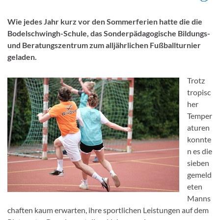
Wie jedes Jahr kurz vor den Sommerferien hatte die die
Bodelschwingh-Schule, das
Sonderpädagogische Bildungs-
und Beratungszentrum zum alljährlichen Fußballturnier
geladen.
Trotz
tropisc
her
Temper
aturen
konnte
n es die
sieben
gemeld
eten
Manns
chaften kaum erwarten,
ihre sportlichen Leistungen auf dem