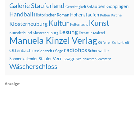
Galerie Stauferland
Glauben
Göppingen
Gerechtigkeit
Handball
Hohenstaufen
Historischer Roman
Kirche
Kelten
Kunst
Kultur
Klosterneuburg
Kulturnacht
Lesung
Künstlerbund Klosterneuburg
literatur
Malerei
Manuela Kinzel Verlag
Offener Kulturtreff
radiofips
Ottenbach
Schönweiler
Passionszeit
Pflege
Vernissage
Sonnenkalender
Staufer
Western
Weihnachten
Wäscherschloss
Anzeige: