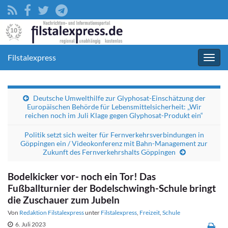
Filstalexpress
Navig
umsc
Deutsche Umwelthilfe zur Glyphosat-Einschätzung der
Europäischen Behörde für Lebensmittelsicherheit: „Wir
reichen noch im Juli Klage gegen Glyphosat-Produkt ein“
Politik setzt sich weiter für Fernverkehrsverbindungen in
Göppingen ein / Videokonferenz mit Bahn-Management zur
Zukunft des Fernverkehrshalts Göppingen
Bodelkicker vor- noch ein Tor! Das
Fußballturnier der Bodelschwingh-Schule bringt
die Zuschauer zum Jubeln
Von
Redaktion Filstalexpress
unter
Filstalexpress
,
Freizeit
,
Schule
6. Juli 2023