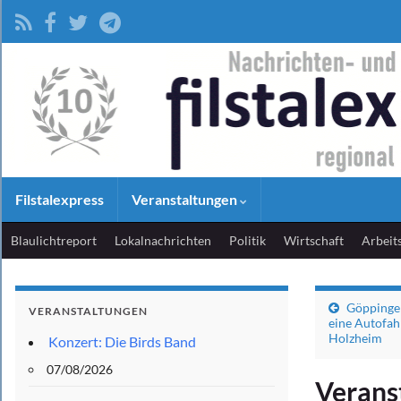
Filstalexpress
Veranstaltungen
Blaulichtreport
Lokalnachrichten
Politik
Wirtschaft
Arbeit
Göppingen
VERANSTALTUNGEN
eine Autofah
Holzheim
Konzert: Die Birds Band
07/08/2026
Verans