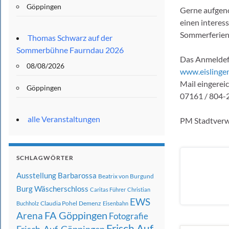
Göppingen
Gerne aufgeno
einen interes
Sommerferien
Thomas Schwarz auf der
Sommerbühne Faurndau 2026
Das Anmeldefo
08/08/2026
www.eislinge
Mail eingerei
Göppingen
07161 / 804-23
alle Veranstaltungen
PM Stadtverw
SCHLAGWÖRTER
Ausstellung
Barbarossa
Beatrix von Burgund
Burg Wäscherschloss
Caritas Führer
Christian
EWS
Claudia Pohel
Demenz
Buchholz
Eisenbahn
FA Göppingen
Arena
Fotografie
Frisch Auf