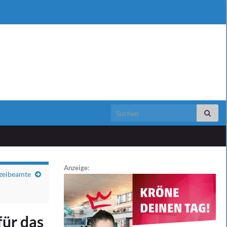
Search for:
Anzeige:
izeibeamte
für das