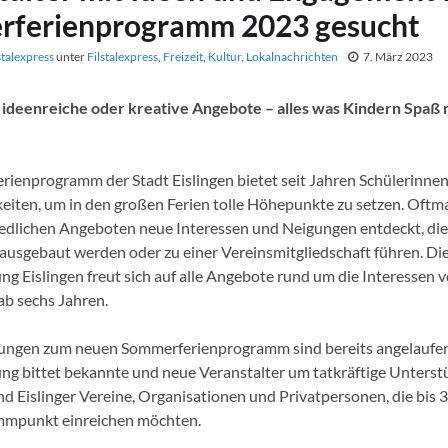
ferienprogramm 2023 gesucht
stalexpress
unter
Filstalexpress
,
Freizeit
,
Kultur
,
Lokalnachrichten
7. März 2023
 ideenreiche oder kreative Angebote – alles was Kindern Spaß 
ienprogramm der Stadt Eislingen bietet seit Jahren Schülerinne
keiten, um in den großen Ferien tolle Höhepunkte zu setzen. Oftm
edlichen Angeboten neue Interessen und Neigungen entdeckt, die
usgebaut werden oder zu einer Vereinsmitgliedschaft führen. Di
ng Eislingen freut sich auf alle Angebote rund um die Interessen 
ab sechs Jahren.
tungen zum neuen Sommerferienprogramm sind bereits angelaufen
ng bittet bekannte und neue Veranstalter um tatkräftige Unterst
d Eislinger Vereine, Organisationen und Privatpersonen, die bis 3
mmpunkt einreichen möchten.