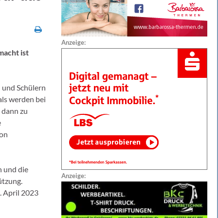
Anzeige:
macht ist
n und Schülern
als werden bei
 dann zu
e
von
 und die
Anzeige:
ützung.
. April 2023