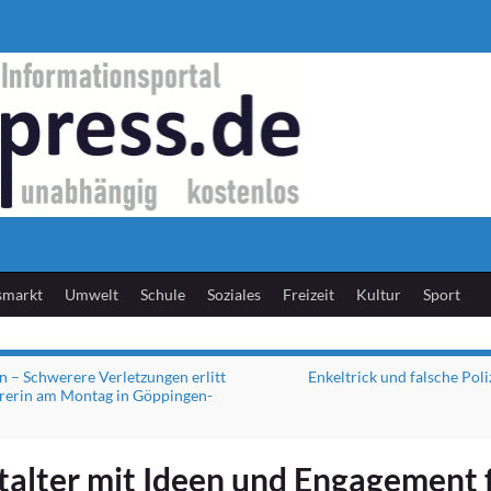
smarkt
Umwelt
Schule
Soziales
Freizeit
Kultur
Sport
 – Schwerere Verletzungen erlitt
Enkeltrick und falsche Pol
rerin am Montag in Göppingen-
talter mit Ideen und Engagement 