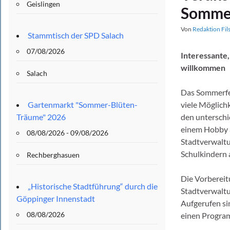
Geislingen
Sommer
Von
Redaktion Fil
Stammtisch der SPD Salach
07/08/2026
Interessante,
willkommen
Salach
Das Sommerfer
Gartenmarkt "Sommer-Blüten-
viele Möglich
Träume" 2026
den unterschi
einem Hobby a
08/08/2026 - 09/08/2026
Stadtverwaltu
Schulkindern 
Rechberghasuen
Die Vorberei
„Historische Stadtführung“ durch die
Stadtverwaltu
Göppinger Innenstadt
Aufgerufen sin
08/08/2026
einen Progra