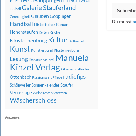
Frisch-Auf-Göppingen
Galerie Stauferland
Fußball
Schreib
Glauben
Göppingen
Gerechtigkeit
Du musst
a
Handball
Historischer Roman
Hohenstaufen
Kirche
Kelten
Kultur
Klosterneuburg
Kulturnacht
Kunst
Künstlerbund Klosterneuburg
Manuela
Lesung
literatur
Malerei
Kinzel Verlag
Offener Kulturtreff
radiofips
Ottenbach
Passionszeit
Pflege
Schönweiler
Sonnenkalender
Staufer
Vernissage
Western
Weihnachten
Wäscherschloss
Anzeige: