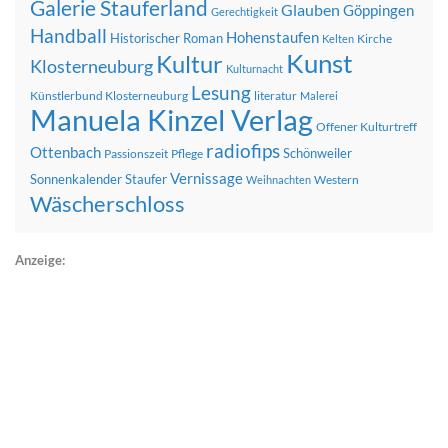
Galerie Stauferland
Glauben
Göppingen
Gerechtigkeit
Handball
Hohenstaufen
Historischer Roman
Kirche
Kelten
Kunst
Kultur
Klosterneuburg
Kulturnacht
Lesung
Künstlerbund Klosterneuburg
literatur
Malerei
Manuela Kinzel Verlag
Offener Kulturtreff
radiofips
Ottenbach
Schönweiler
Passionszeit
Pflege
Vernissage
Sonnenkalender
Staufer
Western
Weihnachten
Wäscherschloss
Anzeige: