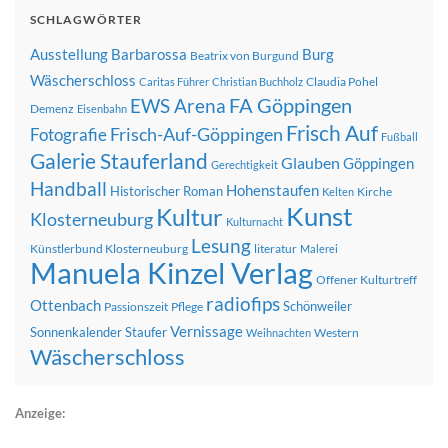
SCHLAGWÖRTER
Ausstellung
Barbarossa
Burg
Beatrix von Burgund
Wäscherschloss
Claudia Pohel
Caritas Führer
Christian Buchholz
FA Göppingen
EWS Arena
Demenz
Eisenbahn
Frisch Auf
Frisch-Auf-Göppingen
Fotografie
Fußball
Galerie Stauferland
Glauben
Göppingen
Gerechtigkeit
Handball
Hohenstaufen
Historischer Roman
Kirche
Kelten
Kunst
Kultur
Klosterneuburg
Kulturnacht
Lesung
Künstlerbund Klosterneuburg
literatur
Malerei
Manuela Kinzel Verlag
Offener Kulturtreff
radiofips
Ottenbach
Schönweiler
Passionszeit
Pflege
Vernissage
Sonnenkalender
Staufer
Western
Weihnachten
Wäscherschloss
Anzeige: