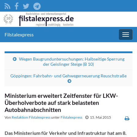
Filstalexpress
Navig
umsc
Wegen Baugrunduntersuchungen: Halbseitige Sperrung
der Geislinger Steige (B 10)
Göppingen: Fahrbahn- und Gehwegerneuerung Reuschstraße
Ministerium erweitert Zeitfenster für LKW-
Überholverbote auf stark belasteten
Autobahnabschnitten
Von
Redaktion Filstalexpress
unter
Filstalexpress
15. Mai 2015
Das Ministerium für Verkehr und Infrastruktur hat am 8.