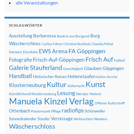
alle Veranstaltungen
SCHLAGWÖRTER
Ausstellung
Barbarossa
Burg
Beatrix von Burgund
Wäscherschloss
Claudia Pohel
Caritas Führer
Christian Buchholz
FA Göppingen
EWS Arena
Demenz
Eisenbahn
Frisch Auf
Frisch-Auf-Göppingen
Fotografie
Fußball
Galerie Stauferland
Glauben
Göppingen
Gerechtigkeit
Handball
Hohenstaufen
Historischer Roman
Kirche
Kelten
Kunst
Kultur
Klosterneuburg
Kulturnacht
Lesung
Künstlerbund Klosterneuburg
literatur
Malerei
Manuela Kinzel Verlag
Offener Kulturtreff
radiofips
Ottenbach
Schönweiler
Passionszeit
Pflege
Vernissage
Sonnenkalender
Staufer
Western
Weihnachten
Wäscherschloss