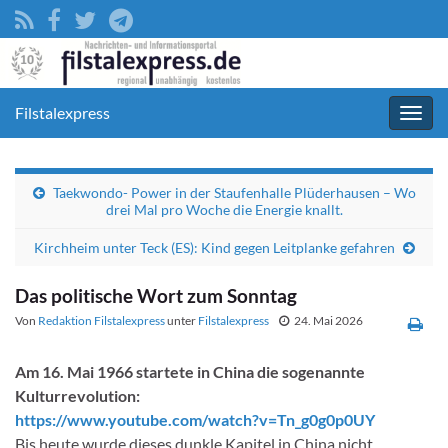
Filstalexpress
Navig
umsc
Taekwondo- Power in der Staufenhalle Plüderhausen – Wo
drei Mal pro Woche die Energie knallt.
Kirchheim unter Teck (ES): Kind gegen Leitplanke gefahren
Das politische Wort zum Sonntag
Von
Redaktion Filstalexpress
unter
Filstalexpress
24. Mai 2026
Am 16. Mai 1966 startete in China die sogenannte
Kulturrevolution:
https://www.youtube.com/watch?v=Tn_g0g0p0UY
Bis heute wurde dieses dunkle Kapitel in China nicht