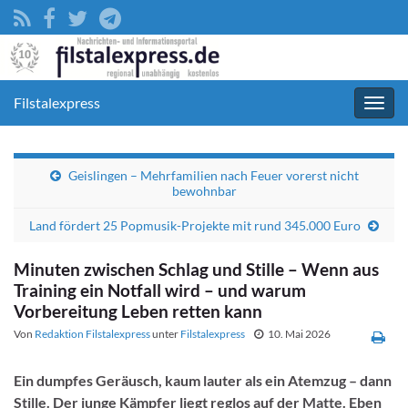
Filstalexpress
Navig
umsc
Geislingen – Mehrfamilien nach Feuer vorerst nicht
bewohnbar
Land fördert 25 Popmusik-Projekte mit rund 345.000 Euro
Minuten zwischen Schlag und Stille – Wenn aus
Training ein Notfall wird – und warum
Vorbereitung Leben retten kann
Von
Redaktion Filstalexpress
unter
Filstalexpress
10. Mai 2026
Ein dumpfes Geräusch, kaum lauter als ein Atemzug – dann
Stille. Der junge Kämpfer liegt reglos auf der Matte. Eben