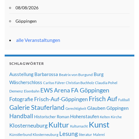
08/08/2026
Göppingen
alle Veranstaltungen
SCHLAGWÖRTER
Ausstellung
Barbarossa
Burg
Beatrix von Burgund
Wäscherschloss
Claudia Pohel
Caritas Führer
Christian Buchholz
FA Göppingen
EWS Arena
Demenz
Eisenbahn
Frisch Auf
Frisch-Auf-Göppingen
Fotografie
Fußball
Galerie Stauferland
Glauben
Göppingen
Gerechtigkeit
Handball
Hohenstaufen
Historischer Roman
Kirche
Kelten
Kunst
Kultur
Klosterneuburg
Kulturnacht
Lesung
Künstlerbund Klosterneuburg
literatur
Malerei