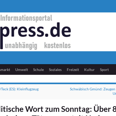
smarkt
Umwelt
Schule
Soziales
Freizeit
Kultur
Sport
Teck (ES): Kleinflugzeug
Schwäbisch Gmünd: Zeugen 
Un
litische Wort zum Sonntag: Über 