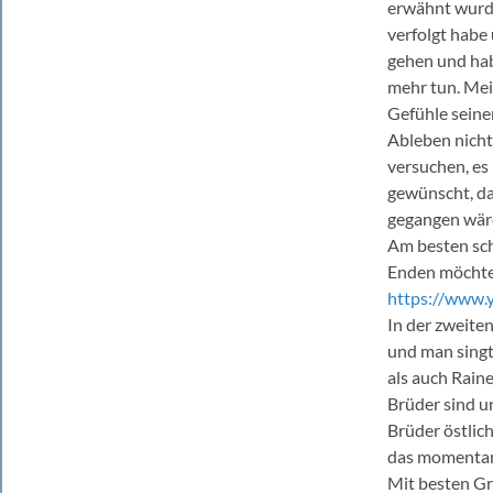
erwähnt wurde
verfolgt habe 
gehen und hab
mehr tun. Mei
Gefühle seine
Ableben nicht 
versuchen, es
gewünscht, da
gegangen wäre
Am besten sch
Enden möchte i
https://www
In der zweiten
und man singt
als auch Rain
Brüder sind u
Brüder östlic
das momentan s
Mit besten Gr