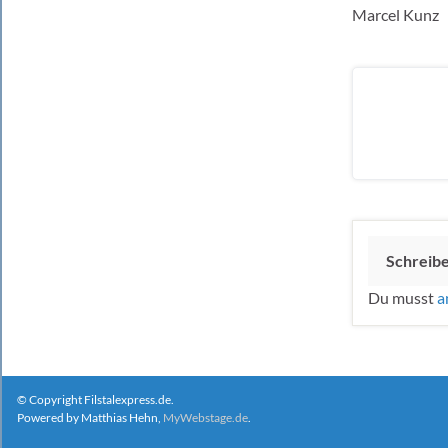
Marcel Kunz
Schreib
Du musst
a
© Copyright Filstalexpress.de.
Powered by Matthias Hehn,
MyWebstage.de
.