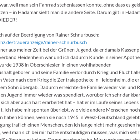
 war, weil man sein Fahrrad stehenlassen konnte, ohne dass es gek
tzen – in Hadamar sieht man die andere Seite. Darum gilt in Hada
 WIEDER!
ch auf der Beerdigung von Rainer Schnurbusch:
r.hz.de/traueranzeige/rainer-schnurbusch
iner aus meiner Zeit bei der Grünen Jugend, da er damals Kassenp
verband Heidenheim war und ich dadurch Kunde in seiner Apothe
wurde 1938 in Oberschlesien in einen wohlhabenden
halt geboren und seine Familie verlor durch Krieg und Flucht all
 Vater nach dem Krieg die Zentralapotheke in Heidenheim, die er 
em Sohn übergab. Dadurch erreichte die Familie wieder viel und R
en Jugend immer wieder was spendiert, worüber ich sehr dankbar 
 sich aber auch hart erarbeitet hat – hat er im Laufe seines Lebens 
lt. Ich habe mir spontan überlebt, wie viele andere Menschen noch
n haben können, wenn sie nach 1945 in West-Deutschland gelebt
igung traf ich einen Menschen, den ich lange nicht mehr gesehen h
 weil man sich bei mir hätte entschuldigen müssen, was mich seh
 dafür überhaupt keinen Grund gesehen habe. Mir wurde gesagt, da