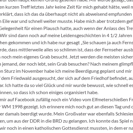
n kurzen Treff letztes Jahr keine Zeit für mich gehabt hätte, weil m
erklärt, dass ich das da überhaupt nicht als abweisend empfunden 
n Eile war und schnell weiter musste. Habe mich aber trotzdem gef
Gelegenheit für einen Plausch hatte, auch wenn der Anlass des Tre
. Wir sind dann noch auf meine Leidensgeschichten in 4 1/2 Jahre
hen gekommen und ich habe nur gesagt „Sie schauen ja auch Ferns
e, dass mittlerweile alles so schlimm ist, dass der Fernseher ausb
 noch mein eigenes Grab besucht. Jetzt werden die meisten sicher
n jemand, der noch lebt, sein Grab besuchen? Nach meinem glimpfl
 Sturz im November habe ich meine Beerdigung geplant und mir
 dem Friedwald ausgesucht, der sich auf dem Friedhof befindet, a
. Ich hatte da so viel Glück und mir wurde bewusst, wie schnell es
nnen, so dass ich schon einiges organisiert habe.
mir auf Facebook zufällig noch ein Video vom Elfmeterschießen F
r WM 1998 gezeigt. Ich erinnere mich noch gut an diesen Tag und d
r damals beerdigt wurde. Mein Großvater war ebenfalls Schlesier
en, um aus der DDR in die BRD zu gelangen. Ich konnte das Spiel n
 wir noch in einen katholischen Gottesdienst mussten, in dem er n