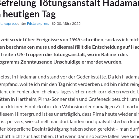
Befreiung Tötungsanstalt Hadama
 heutigen Tag
stalexpress
unter
Filstalexpress
30. März 2025
eit so viel über Ereignisse von 1945 schreiben, so dass ich mic
en beschränken muss und diesmal fällt die Entscheidung auf Ha
freiten US-Truppen die Tötungsanstalt, wo im Rahmen des
rogramms Zehntausende Unschuldige ermordet wurden.
selbst in Hadamar und stand vor der Gedenkstätte. Da ich Hadama
empfand, wollte ich mir den Tag nicht verderben und bin nicht rei
icht ein Fehler, den ich eines Tages sicher noch korrigieren werde.
tten in Hartheim, Pirna-Sonnenstein und Grafeneck besucht, um m
nen kleinen Einblick über den Wahnsinn der damaligen Zeit mach
diesem Hintergrund ist es unerträglich, dass Pirna heute wieder 
s ist pervers, wie schnell man dort landen und qualvoll sterben konn
er körperliche Beeinträchtigung haben schon gereicht – man durft
aft nicht zur Last fallen. Und wenn dann so Sätze fallen, wie sich