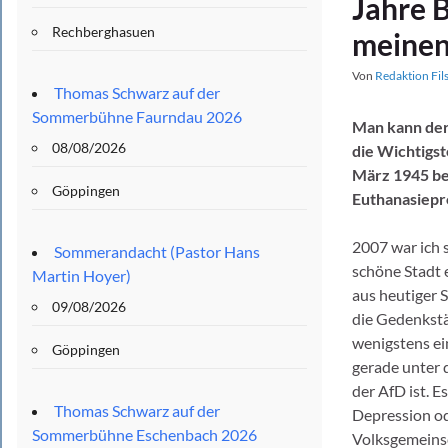
Jahre 
Rechberghasuen
meinen
Von
Redaktion Fil
Thomas Schwarz auf der
Sommerbühne Faurndau 2026
Man kann derz
08/08/2026
die Wichtigst
März 1945 be
Göppingen
Euthanasiep
2007 war ich 
Sommerandacht (Pastor Hans
schöne Stadt 
Martin Hoyer)
aus heutiger S
09/08/2026
die Gedenkstä
wenigstens ei
Göppingen
gerade unter 
der AfD ist. E
Thomas Schwarz auf der
Depression od
Sommerbühne Eschenbach 2026
Volksgemeinsch