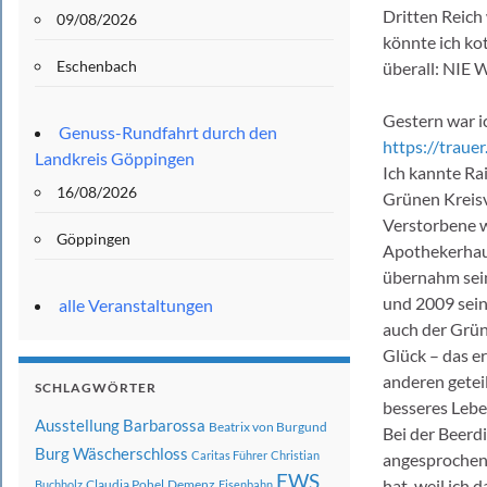
Dritten Reich
09/08/2026
könnte ich ko
Eschenbach
überall: NIE
Gestern war i
Genuss-Rundfahrt durch den
https://traue
Landkreis Göppingen
Ich kannte Ra
16/08/2026
Grünen Kreis
Verstorbene 
Göppingen
Apothekerhaus
übernahm sein
und 2009 sein
alle Veranstaltungen
auch der Grün
Glück – das er
anderen getei
SCHLAGWÖRTER
besseres Lebe
Ausstellung
Barbarossa
Beatrix von Burgund
Bei der Beerd
Burg Wäscherschloss
Caritas Führer
Christian
angesprochen,
EWS
hat, weil ich
Claudia Pohel
Demenz
Buchholz
Eisenbahn