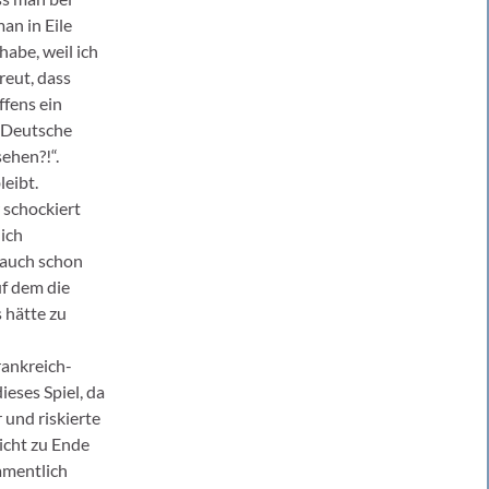
an in Eile
habe, weil ich
reut, dass
ffens ein
n Deutsche
ehen?!“.
leibt.
 schockiert
ich
 auch schon
uf dem die
 hätte zu
rankreich-
ieses Spiel, da
 und riskierte
icht zu Ende
amentlich