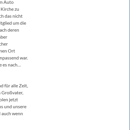
im Auto
 Kirche zu
h das nicht
tglied um die
nach deren
aber
cher
inen Ort
unpassend war.
e es nach…
 für alle Zeit,
n Großvater,
len jetzt
uns und unsere
d auch wenn