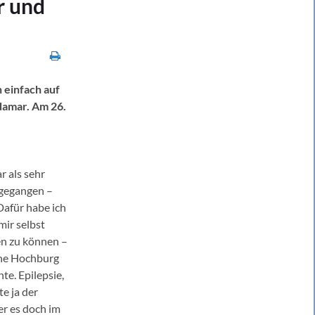
r und
h einfach auf
damar. Am 26.
r als sehr
ngegangen –
 Dafür habe ich
ir selbst
en zu können –
eine Hochburg
te. Epilepsie,
e ja der
er es doch im