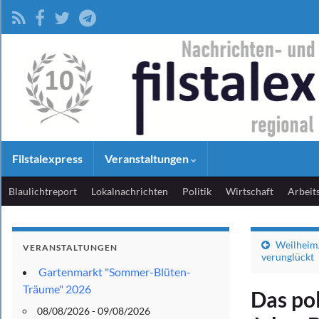
Filstalexpress
Veranstaltungen
Blaulichtreport
Lokalnachrichten
Politik
Wirtschaft
Arbeit
Weilheim/
VERANSTALTUNGEN
verunglückt
Gartenmarkt "Sommer-Blüten-
Träume" 2026
Das po
08/08/2026 - 09/08/2026