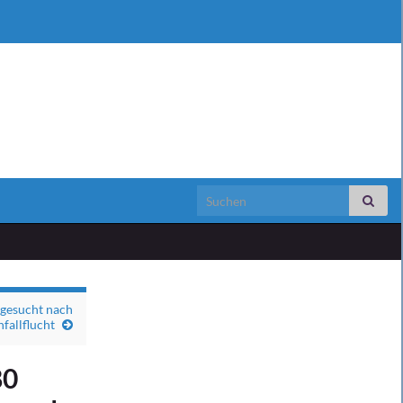
Search for:
gesucht nach
fallflucht
80