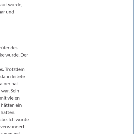
laut wurde,
mar und
rüfer des
ke wurde. Der
es. Trotzdem
dann leitete
ainer hat
war. Sein
mit vielen
 hätten ein
 hätten.
abe. Ich wurde
r verwundert
ss man bei