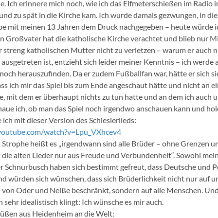
. Ich erinnere mich noch, wie ich das Elfmeterschießen im Radio 
und zu spät in die Kirche kam. Ich wurde damals gezwungen, in die
e mit meinen 13 Jahren dem Druck nachgegeben – heute würde ic
n Großvater hat die katholische Kirche verachtet und blieb nur Mi
r streng katholischen Mutter nicht zu verletzen – warum er auch 
ausgetreten ist, entzieht sich leider meiner Kenntnis – ich werde 
 noch herauszufinden. Da er zudem Fußballfan war, hätte er sich si
ss ich mir das Spiel bis zum Ende angeschaut hätte und nicht an e
, mit dem er überhaupt nichts zu tun hatte und an dem ich auch 
aue ich, ob man das Spiel noch irgendwo anschauen kann und hol
ch mit dieser Version des Schlesierlieds:
.youtube.com/watch?v=Lpu_VXhcev4
 Strophe heißt es „irgendwann sind alle Brüder – ohne Grenzen und
 die alten Lieder nur aus Freude und Verbundenheit“. Sowohl mei
er Schnurbusch haben sich bestimmt gefreut, dass Deutsche und Po
nd würden sich wünschen, dass sich Brüderlichkeit nicht nur auf 
h von Oder und Neiße beschränkt, sondern auf alle Menschen. Un
ehr idealistisch klingt: Ich wünsche es mir auch.
üßen aus Heidenheim an die Welt: