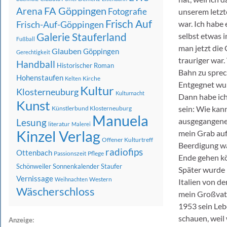
FA Göppingen
Arena
Fotografie
unserem letzte
Frisch Auf
Frisch-Auf-Göppingen
war. Ich habe 
Galerie Stauferland
selbst etwas i
Fußball
man jetzt die 
Glauben
Göppingen
Gerechtigkeit
trauriger war
Handball
Historischer Roman
Bahn zu sprec
Hohenstaufen
Kirche
Kelten
Entgegnet wurd
Kultur
Klosterneuburg
Kulturnacht
Dann habe ich
Kunst
sein: Wie kan
Künstlerbund Klosterneuburg
Manuela
ausgegangenen
Lesung
literatur
Malerei
Kinzel Verlag
mein Grab auf
Offener Kulturtreff
Beerdigung war
radiofips
Ottenbach
Passionszeit
Pflege
Ende gehen kö
Schönweiler
Sonnenkalender
Staufer
Später wurde 
Vernissage
Western
Weihnachten
Italien von de
Wäscherschloss
mein Großvate
1953 sein Leb
schauen, weil
Anzeige: