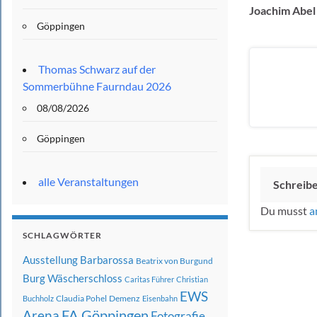
Joachim Abel
Göppingen
Thomas Schwarz auf der
Sommerbühne Faurndau 2026
08/08/2026
Göppingen
alle Veranstaltungen
Schreib
Du musst
a
SCHLAGWÖRTER
Ausstellung
Barbarossa
Beatrix von Burgund
Burg Wäscherschloss
Caritas Führer
Christian
EWS
Claudia Pohel
Demenz
Buchholz
Eisenbahn
FA Göppingen
Arena
Fotografie