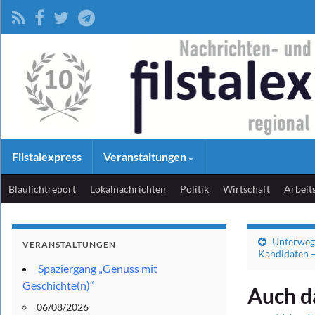
Filstalexpress
Veranstaltungen
Blaulichtreport
Lokalnachrichten
Politik
Wirtschaft
Arbeit
Unterweg
VERANSTALTUNGEN
Kandidaten –
Spaziergang „Genuss mit
Geschichte(n)“
Auch da
06/08/2026