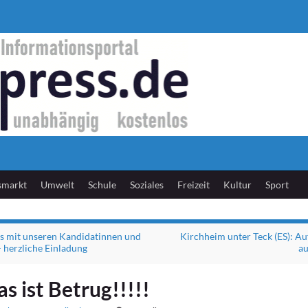
smarkt
Umwelt
Schule
Soziales
Freizeit
Kultur
Sport
s mit unseren Kandidatinnen und
Kirchheim unter Teck (ES): 
 herzliche Einladung
au
s ist Betrug!!!!!