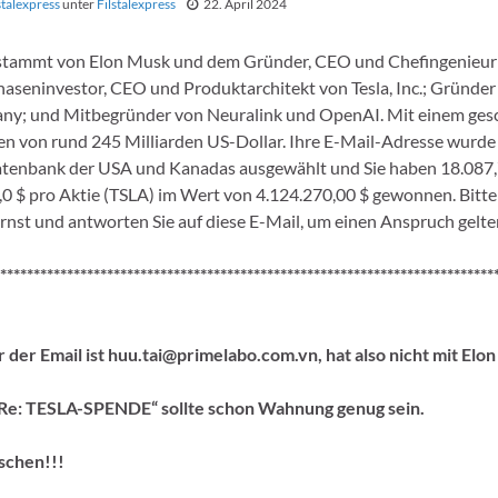
stalexpress
unter
Filstalexpress
22. April 2024
 stammt von Elon Musk und dem Gründer, CEO und Chefingenieur
aseninvestor, CEO und Produktarchitekt von Tesla, Inc.; Gründer
ny; und Mitbegründer von Neuralink und OpenAI. Mit einem ges
 von rund 245 Milliarden US-Dollar. Ihre E-Mail-Adresse wurde z
tenbank der USA und Kanadas ausgewählt und Sie haben 18.087,
,0 $ pro Aktie (TSLA) im Wert von 4.124.270,00 $ gewonnen. Bitt
ernst und antworten Sie auf diese E-Mail, um einen Anspruch gelt
**************************************************************************
der Email ist huu.tai@primelabo.com.vn, hat also nicht mit Elon
„Re: TESLA-SPENDE“ sollte schon Wahnung genug sein.
öschen!!!