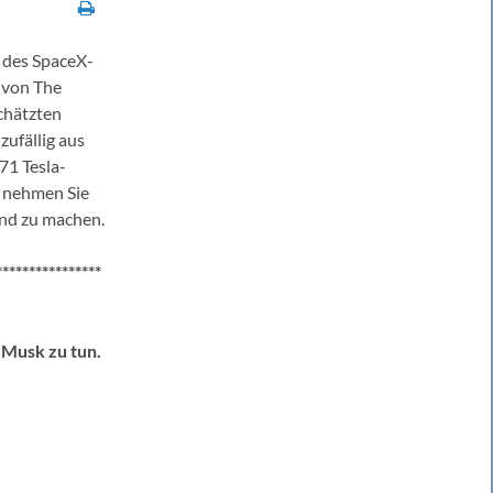
 des SpaceX-
 von The
chätzten
ufällig aus
71 Tesla-
e nehmen Sie
end zu machen.
****************
 Musk zu tun.