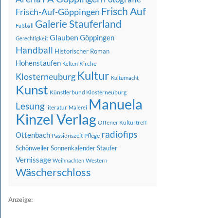
Frisch Auf
Frisch-Auf-Göppingen
Galerie Stauferland
Fußball
Glauben
Göppingen
Gerechtigkeit
Handball
Historischer Roman
Hohenstaufen
Kirche
Kelten
Kultur
Klosterneuburg
Kulturnacht
Kunst
Künstlerbund Klosterneuburg
Manuela
Lesung
literatur
Malerei
Kinzel Verlag
Offener Kulturtreff
radiofips
Ottenbach
Passionszeit
Pflege
Schönweiler
Sonnenkalender
Staufer
Vernissage
Western
Weihnachten
Wäscherschloss
Anzeige: