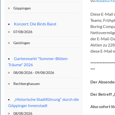
Von
Redaktion Fil
Göppingen
Diese E-Mail
Teams; Frühph
Konzert: Die Birds Band
Boring Compa
07/08/2026
Nettovermögen
der E-Mail-Da
Geislingen
Aktien zu 228
diese E-Mail 
Gartenmarkt "Sommer-Blüten-
****************
Träume" 2026
***
08/08/2026 - 09/08/2026
Der Absender 
Rechberghasuen
Der Betreff 
„Historische Stadtführung“ durch die
Göppinger Innenstadt
Also sofort l
08/08/2026