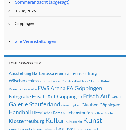
Sommerandacht (abgesagt)
30/08/2026
Göppingen
alle Veranstaltungen
SCHLAGWÖRTER
Ausstellung
Barbarossa
Burg
Beatrix von Burgund
Wäscherschloss
Claudia Pohel
Caritas Führer
Christian Buchholz
FA Göppingen
EWS Arena
Demenz
Eisenbahn
Frisch Auf
Frisch-Auf-Göppingen
Fotografie
Fußball
Galerie Stauferland
Glauben
Göppingen
Gerechtigkeit
Handball
Hohenstaufen
Historischer Roman
Kirche
Kelten
Kunst
Kultur
Klosterneuburg
Kulturnacht
Lesung
Künstlerbund Klosterneuburg
literatur
Malerei