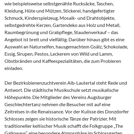
wie beispielsweise selbstgenähte Rucksäcke, Taschen,
Kleidung, Hüte und Mützen, Stickerei, handgefertigter
Schmuck, Kinderspielzeug, Mosaik- und Drahtobjekte,
selbstgedrehte Kerzen, Gartendeko aus Holz und Metall,
Raumbegrünung und Grabpflege, Staudenverkauf – das
Angebot ist breit und vielfältig. Darüber hinaus gibt es eine
Auswahl an Naturseifen, hausgemachtem Gsälz, Schokolade,
Essig, Sirupen, Pestos, Leckerem von Wild und Lamm,
Obstbränden und Kaffeespezialitäten, die zum Probieren
einladen.
Der Bezirksbienenzuchtverein Alb-Lautertal steht Rede und
Antwort. Die städtische Musikschule setzt musikalische
Höhepunkte. Die Mitglieder des Vereins Augsburger
Geschlechtertanz nehmen die Besucher mit auf eine
Zeitreises in die Renaissance. Vor der Kulisse des Donzdorfer
Schlosses zeigen sie historische Tänze der Patrizier. Mit
traditioneller keltischer Musik schafft die Folkgruppe „The
Galloways“ eine besondere Atmosphäre im Schlossgarten.