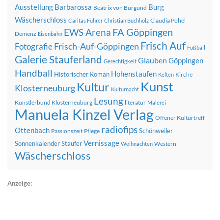
Ausstellung
Barbarossa
Burg
Beatrix von Burgund
Wäscherschloss
Claudia Pohel
Caritas Führer
Christian Buchholz
FA Göppingen
EWS Arena
Demenz
Eisenbahn
Frisch Auf
Frisch-Auf-Göppingen
Fotografie
Fußball
Galerie Stauferland
Glauben
Göppingen
Gerechtigkeit
Handball
Hohenstaufen
Historischer Roman
Kirche
Kelten
Kunst
Kultur
Klosterneuburg
Kulturnacht
Lesung
Künstlerbund Klosterneuburg
literatur
Malerei
Manuela Kinzel Verlag
Offener Kulturtreff
radiofips
Ottenbach
Schönweiler
Passionszeit
Pflege
Vernissage
Sonnenkalender
Staufer
Western
Weihnachten
Wäscherschloss
Anzeige: