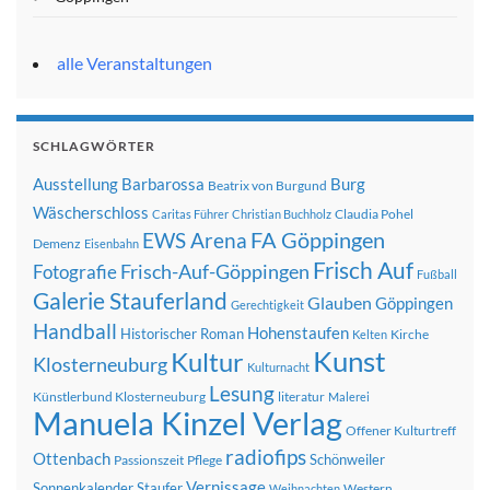
alle Veranstaltungen
SCHLAGWÖRTER
Ausstellung
Barbarossa
Burg
Beatrix von Burgund
Wäscherschloss
Claudia Pohel
Caritas Führer
Christian Buchholz
FA Göppingen
EWS Arena
Demenz
Eisenbahn
Frisch Auf
Frisch-Auf-Göppingen
Fotografie
Fußball
Galerie Stauferland
Glauben
Göppingen
Gerechtigkeit
Handball
Hohenstaufen
Historischer Roman
Kirche
Kelten
Kunst
Kultur
Klosterneuburg
Kulturnacht
Lesung
Künstlerbund Klosterneuburg
literatur
Malerei
Manuela Kinzel Verlag
Offener Kulturtreff
radiofips
Ottenbach
Schönweiler
Passionszeit
Pflege
Vernissage
Sonnenkalender
Staufer
Western
Weihnachten