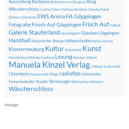
Ausstellung
Barbarossa
Burg
Beatrix von Burgund
Wäscherschloss
Claudia Pohel
Caritas Führer
Christian Buchholz
FA Göppingen
EWS Arena
Demenz
Eisenbahn
Frisch Auf
Frisch-Auf-Göppingen
Fotografie
Fußball
Galerie Stauferland
Glauben
Göppingen
Gerechtigkeit
Handball
Hohenstaufen
Historischer Roman
Kirche
Kelten
Kunst
Kultur
Klosterneuburg
Kulturnacht
Lesung
Künstlerbund Klosterneuburg
literatur
Malerei
Manuela Kinzel Verlag
Offener Kulturtreff
radiofips
Ottenbach
Schönweiler
Passionszeit
Pflege
Vernissage
Sonnenkalender
Staufer
Western
Weihnachten
Wäscherschloss
Anzeige: