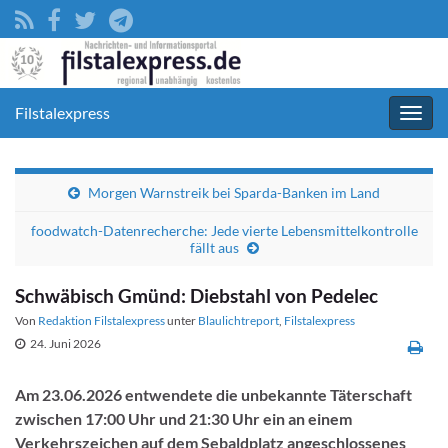
Filstalexpress
Navig
umsc
Morgen Warnstreik bei Sparda-Banken im Land
foodwatch-Datenrecherche: Jede vierte Lebensmittelkontrolle
fällt aus
Schwäbisch Gmünd: Diebstahl von Pedelec
Von
Redaktion Filstalexpress
unter
Blaulichtreport
,
Filstalexpress
24. Juni 2026
Am 23.06.2026 entwendete die unbekannte Täterschaft
zwischen 17:00 Uhr und 21:30 Uhr ein an einem
Verkehrszeichen auf dem Sebaldplatz angeschlossenes