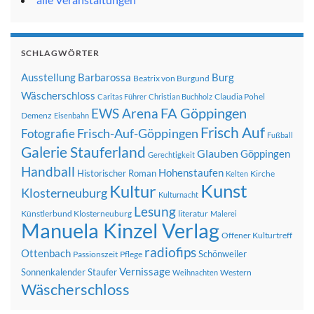
SCHLAGWÖRTER
Ausstellung
Barbarossa
Burg
Beatrix von Burgund
Wäscherschloss
Claudia Pohel
Caritas Führer
Christian Buchholz
FA Göppingen
EWS Arena
Demenz
Eisenbahn
Frisch Auf
Frisch-Auf-Göppingen
Fotografie
Fußball
Galerie Stauferland
Glauben
Göppingen
Gerechtigkeit
Handball
Hohenstaufen
Historischer Roman
Kirche
Kelten
Kunst
Kultur
Klosterneuburg
Kulturnacht
Lesung
Künstlerbund Klosterneuburg
literatur
Malerei
Manuela Kinzel Verlag
Offener Kulturtreff
radiofips
Ottenbach
Schönweiler
Passionszeit
Pflege
Vernissage
Sonnenkalender
Staufer
Western
Weihnachten
Wäscherschloss