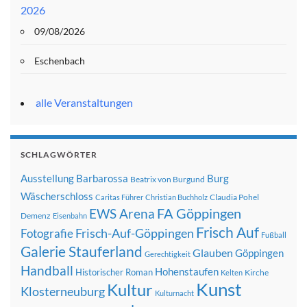
2026
09/08/2026
Eschenbach
alle Veranstaltungen
SCHLAGWÖRTER
Ausstellung
Barbarossa
Burg
Beatrix von Burgund
Wäscherschloss
Claudia Pohel
Caritas Führer
Christian Buchholz
FA Göppingen
EWS Arena
Demenz
Eisenbahn
Frisch Auf
Frisch-Auf-Göppingen
Fotografie
Fußball
Galerie Stauferland
Glauben
Göppingen
Gerechtigkeit
Handball
Hohenstaufen
Historischer Roman
Kirche
Kelten
Kunst
Kultur
Klosterneuburg
Kulturnacht