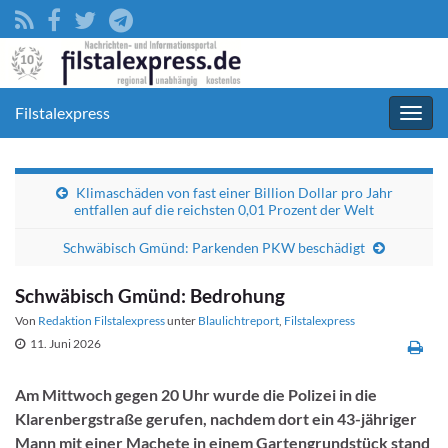
Filstalexpress
Navig
umsc
Klimaschäden von fast einer Billion Dollar pro Jahr
entfallen auf die reichsten 0,01 Prozent der Welt
Schwäbisch Gmünd: Parkenden PKW beschädigt
Schwäbisch Gmünd: Bedrohung
Von
Redaktion Filstalexpress
unter
Blaulichtreport
,
Filstalexpress
11. Juni 2026
Am Mittwoch gegen 20 Uhr wurde die Polizei in die
Klarenbergstraße gerufen, nachdem dort ein 43-jähriger
Mann mit einer Machete in einem Gartengrundstück stand