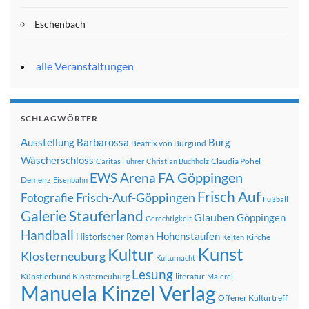
Eschenbach
alle Veranstaltungen
SCHLAGWÖRTER
Ausstellung
Barbarossa
Burg
Beatrix von Burgund
Wäscherschloss
Claudia Pohel
Caritas Führer
Christian Buchholz
FA Göppingen
EWS Arena
Demenz
Eisenbahn
Frisch Auf
Frisch-Auf-Göppingen
Fotografie
Fußball
Galerie Stauferland
Glauben
Göppingen
Gerechtigkeit
Handball
Hohenstaufen
Historischer Roman
Kirche
Kelten
Kunst
Kultur
Klosterneuburg
Kulturnacht
Lesung
Künstlerbund Klosterneuburg
literatur
Malerei
Manuela Kinzel Verlag
Offener Kulturtreff