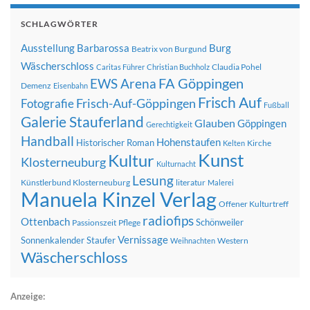
SCHLAGWÖRTER
Ausstellung
Barbarossa
Burg
Beatrix von Burgund
Wäscherschloss
Claudia Pohel
Caritas Führer
Christian Buchholz
FA Göppingen
EWS Arena
Demenz
Eisenbahn
Frisch Auf
Frisch-Auf-Göppingen
Fotografie
Fußball
Galerie Stauferland
Glauben
Göppingen
Gerechtigkeit
Handball
Hohenstaufen
Historischer Roman
Kirche
Kelten
Kunst
Kultur
Klosterneuburg
Kulturnacht
Lesung
Künstlerbund Klosterneuburg
literatur
Malerei
Manuela Kinzel Verlag
Offener Kulturtreff
radiofips
Ottenbach
Schönweiler
Passionszeit
Pflege
Vernissage
Sonnenkalender
Staufer
Western
Weihnachten
Wäscherschloss
Anzeige: