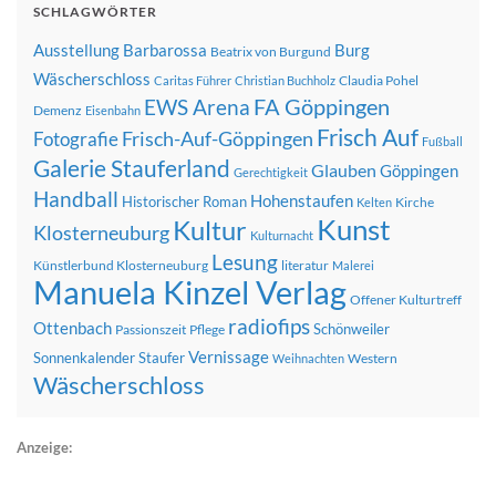
SCHLAGWÖRTER
Ausstellung
Barbarossa
Burg
Beatrix von Burgund
Wäscherschloss
Claudia Pohel
Caritas Führer
Christian Buchholz
FA Göppingen
EWS Arena
Demenz
Eisenbahn
Frisch Auf
Frisch-Auf-Göppingen
Fotografie
Fußball
Galerie Stauferland
Glauben
Göppingen
Gerechtigkeit
Handball
Hohenstaufen
Historischer Roman
Kirche
Kelten
Kunst
Kultur
Klosterneuburg
Kulturnacht
Lesung
Künstlerbund Klosterneuburg
literatur
Malerei
Manuela Kinzel Verlag
Offener Kulturtreff
radiofips
Ottenbach
Schönweiler
Passionszeit
Pflege
Vernissage
Sonnenkalender
Staufer
Western
Weihnachten
Wäscherschloss
Anzeige: