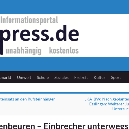
smarkt
Umwelt
Schule
Soziales
Freizeit
Kultur
Sport
einsatz an den Rufsteinhängen
LKA-BW: Nach geplanter
Esslingen: Weiterer Ju
Untersuc
nbeuren – Einbrecher unterwegs