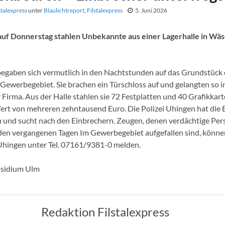
stalexpress
unter
Blaulichtreport
,
Filstalexpress
5. Juni 2026
 auf Donnerstag stahlen Unbekannte aus einer Lagerhalle in W
gaben sich vermutlich in den Nachtstunden auf das Grundstück e
 Gewerbegebiet. Sie brachen ein Türschloss auf und gelangten so i
 Firma. Aus der Halle stahlen sie 72 Festplatten und 40 Grafikkar
ert von mehreren zehntausend Euro. Die Polizei Uhingen hat die 
und sucht nach den Einbrechern. Zeugen, denen verdächtige Per
den vergangenen Tagen Im Gewerbegebiet aufgefallen sind, könne
 Uhingen unter Tel. 07161/9381-0 melden.
äsidium Ulm
Redaktion Filstalexpress