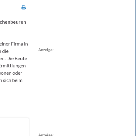
äschenbeuren
iner Firma in
Anzeige:
n die
ten. Die Beute
Ermittlungen
sonen oder
n sich beim
Anzeige: