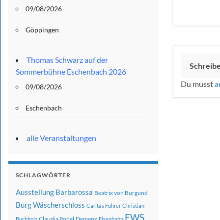
09/08/2026
Göppingen
Thomas Schwarz auf der
Schreib
Sommerbühne Eschenbach 2026
Du musst
a
09/08/2026
Eschenbach
alle Veranstaltungen
SCHLAGWÖRTER
Ausstellung
Barbarossa
Beatrix von Burgund
Burg Wäscherschloss
Caritas Führer
Christian
EWS
Claudia Pohel
Demenz
Buchholz
Eisenbahn