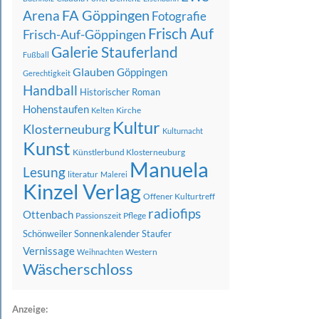
FA Göppingen
Arena
Fotografie
Frisch Auf
Frisch-Auf-Göppingen
Galerie Stauferland
Fußball
Glauben
Göppingen
Gerechtigkeit
Handball
Historischer Roman
Hohenstaufen
Kirche
Kelten
Kultur
Klosterneuburg
Kulturnacht
Kunst
Künstlerbund Klosterneuburg
Manuela
Lesung
literatur
Malerei
Kinzel Verlag
Offener Kulturtreff
radiofips
Ottenbach
Passionszeit
Pflege
Schönweiler
Sonnenkalender
Staufer
Vernissage
Western
Weihnachten
Wäscherschloss
Anzeige: