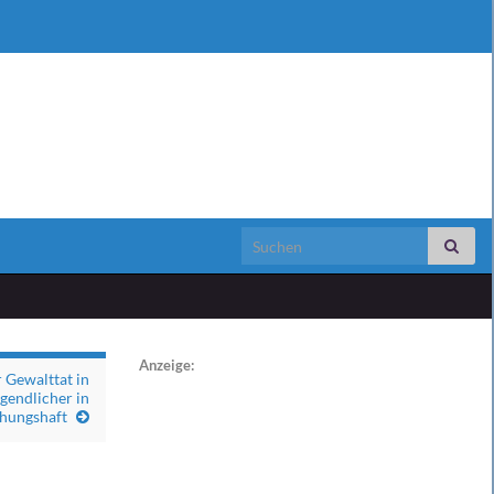
Search for:
Anzeige:
 Gewalttat in
gendlicher in
hungshaft