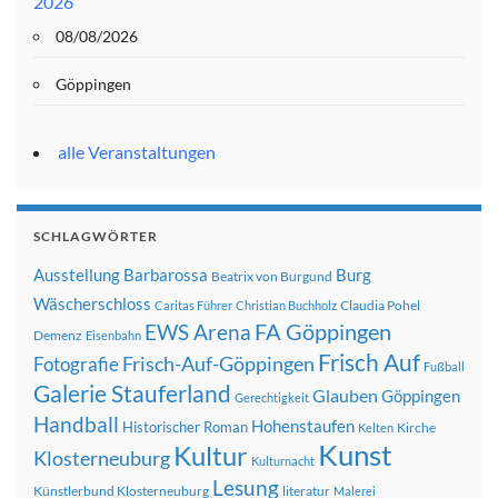
2026
08/08/2026
Göppingen
alle Veranstaltungen
SCHLAGWÖRTER
Ausstellung
Barbarossa
Burg
Beatrix von Burgund
Wäscherschloss
Claudia Pohel
Caritas Führer
Christian Buchholz
FA Göppingen
EWS Arena
Demenz
Eisenbahn
Frisch Auf
Frisch-Auf-Göppingen
Fotografie
Fußball
Galerie Stauferland
Glauben
Göppingen
Gerechtigkeit
Handball
Hohenstaufen
Historischer Roman
Kirche
Kelten
Kunst
Kultur
Klosterneuburg
Kulturnacht
Lesung
Künstlerbund Klosterneuburg
literatur
Malerei