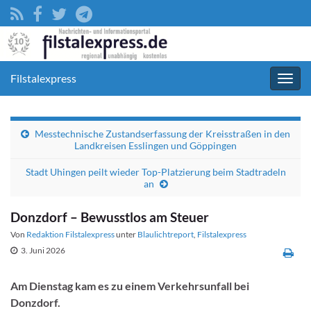
Filstalexpress
Navig
umsc
Messtechnische Zustandserfassung der Kreisstraßen in den
Landkreisen Esslingen und Göppingen
Stadt Uhingen peilt wieder Top-Platzierung beim Stadtradeln
an
Donzdorf – Bewusstlos am Steuer
Von
Redaktion Filstalexpress
unter
Blaulichtreport
,
Filstalexpress
3. Juni 2026
Am Dienstag kam es zu einem Verkehrsunfall bei
Donzdorf.