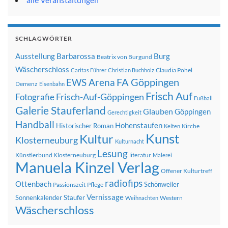
SCHLAGWÖRTER
Ausstellung
Barbarossa
Burg
Beatrix von Burgund
Wäscherschloss
Claudia Pohel
Caritas Führer
Christian Buchholz
FA Göppingen
EWS Arena
Demenz
Eisenbahn
Frisch Auf
Frisch-Auf-Göppingen
Fotografie
Fußball
Galerie Stauferland
Glauben
Göppingen
Gerechtigkeit
Handball
Hohenstaufen
Historischer Roman
Kirche
Kelten
Kunst
Kultur
Klosterneuburg
Kulturnacht
Lesung
Künstlerbund Klosterneuburg
literatur
Malerei
Manuela Kinzel Verlag
Offener Kulturtreff
radiofips
Ottenbach
Schönweiler
Passionszeit
Pflege
Vernissage
Sonnenkalender
Staufer
Western
Weihnachten
Wäscherschloss