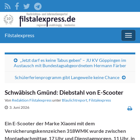
Filstalexpress
Navig
umsc
„Jetzt darf es keine Tabus geben“ – JU KV Göppingen im
Austausch mit Bundestagsabgeordnetem Hermann Färber
Schülerferienprogramm gibt Langeweile keine Chance
Schwäbisch Gmünd: Diebstahl von E-Scooter
Von
Redaktion Filstalexpress
unter
Blaulichtreport
,
Filstalexpress
3. Juni 2026
Ein E-Scooter der Marke Xiaomi mit dem
Versicherungskennzeichen 318WMK wurde zwischen
Montagbachmittag, 17 Uhr und Dienstagmorgen, 11 Uhr, in