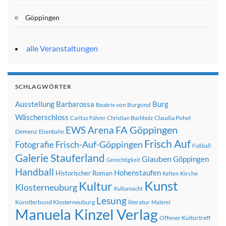
Göppingen
alle Veranstaltungen
SCHLAGWÖRTER
Ausstellung
Barbarossa
Burg
Beatrix von Burgund
Wäscherschloss
Claudia Pohel
Caritas Führer
Christian Buchholz
FA Göppingen
EWS Arena
Demenz
Eisenbahn
Frisch Auf
Frisch-Auf-Göppingen
Fotografie
Fußball
Galerie Stauferland
Glauben
Göppingen
Gerechtigkeit
Handball
Hohenstaufen
Historischer Roman
Kirche
Kelten
Kunst
Kultur
Klosterneuburg
Kulturnacht
Lesung
Künstlerbund Klosterneuburg
literatur
Malerei
Manuela Kinzel Verlag
Offener Kulturtreff