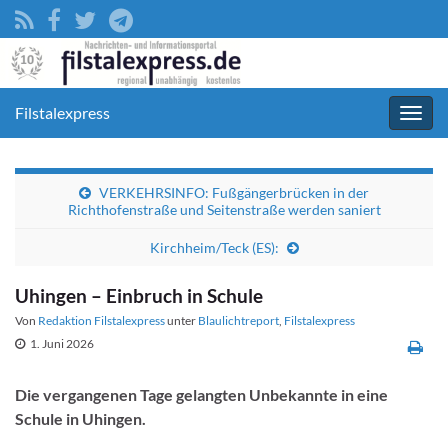
Filstalexpress
Navig
umsc
VERKEHRSINFO: Fußgängerbrücken in der
Richthofenstraße und Seitenstraße werden saniert
Kirchheim/Teck (ES):
Uhingen – Einbruch in Schule
Von
Redaktion Filstalexpress
unter
Blaulichtreport
,
Filstalexpress
1. Juni 2026
Die vergangenen Tage gelangten Unbekannte in eine
Schule in Uhingen.