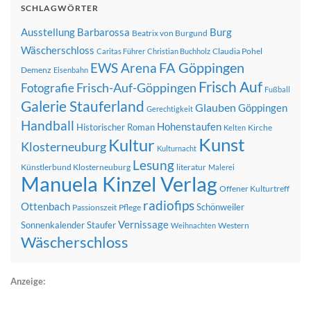
SCHLAGWÖRTER
Ausstellung
Barbarossa
Burg
Beatrix von Burgund
Wäscherschloss
Claudia Pohel
Caritas Führer
Christian Buchholz
FA Göppingen
EWS Arena
Demenz
Eisenbahn
Frisch Auf
Frisch-Auf-Göppingen
Fotografie
Fußball
Galerie Stauferland
Glauben
Göppingen
Gerechtigkeit
Handball
Hohenstaufen
Historischer Roman
Kirche
Kelten
Kunst
Kultur
Klosterneuburg
Kulturnacht
Lesung
Künstlerbund Klosterneuburg
literatur
Malerei
Manuela Kinzel Verlag
Offener Kulturtreff
radiofips
Ottenbach
Schönweiler
Passionszeit
Pflege
Vernissage
Sonnenkalender
Staufer
Western
Weihnachten
Wäscherschloss
Anzeige: