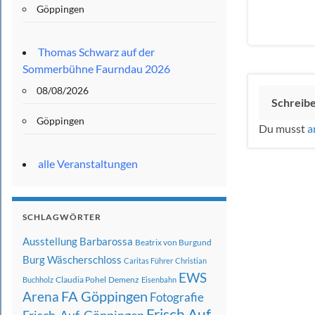
Göppingen
Thomas Schwarz auf der
Sommerbühne Faurndau 2026
08/08/2026
Schreib
Göppingen
Du musst
a
alle Veranstaltungen
SCHLAGWÖRTER
Ausstellung
Barbarossa
Beatrix von Burgund
Burg Wäscherschloss
Caritas Führer
Christian
EWS
Claudia Pohel
Demenz
Buchholz
Eisenbahn
FA Göppingen
Arena
Fotografie
Frisch Auf