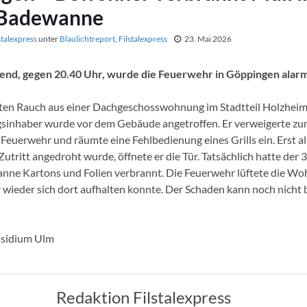
 Badewanne
stalexpress
unter
Blaulichtreport
,
Filstalexpress
23. Mai 2026
end, gegen 20.40 Uhr, wurde die Feuerwehr in Göppingen alarm
ten Rauch aus einer Dachgeschosswohnung im Stadtteil Holzheim
inhaber wurde vor dem Gebäude angetroffen. Er verweigerte zu
e Feuerwehr und räumte eine Fehlbedienung eines Grills ein. Erst a
tritt angedroht wurde, öffnete er die Tür. Tatsächlich hatte der 3
nne Kartons und Folien verbrannt. Die Feuerwehr lüftete die Wo
wieder sich dort aufhalten konnte. Der Schaden kann noch nicht b
äsidium Ulm
Redaktion Filstalexpress