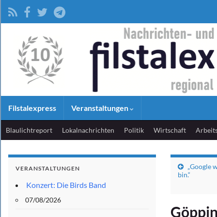
Filstalexpress
Veranstaltungen
Blaulichtreport
Lokalnachrichten
Politik
Wirtschaft
Arbeit
„Google w
VERANSTALTUNGEN
bin.“
Konzert: Die Birds Band
07/08/2026
Göppin