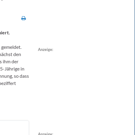
iert.
 gemeldet.
Anzeige:
nächst den
ls ihm der
5-Jährige in
hnung, so dass
eziffert
Anzeige: