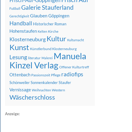
Frisch-Auf-Göppingen
Galerie Stauferland
Fußball
Glauben
Göppingen
Gerechtigkeit
Handball
Historischer Roman
Hohenstaufen
Kirche
Kelten
Kultur
Klosterneuburg
Kulturnacht
Kunst
Künstlerbund Klosterneuburg
Manuela
Lesung
literatur
Malerei
Kinzel Verlag
Offener Kulturtreff
radiofips
Ottenbach
Passionszeit
Pflege
Schönweiler
Sonnenkalender
Staufer
Vernissage
Western
Weihnachten
Wäscherschloss
Anzeige: