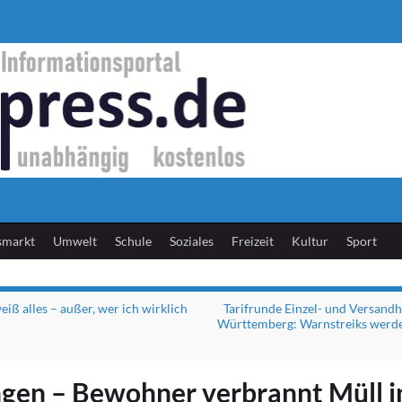
smarkt
Umwelt
Schule
Soziales
Freizeit
Kultur
Sport
eiß alles – außer, wer ich wirklich
Tarifrunde Einzel- und Versand
Württemberg: Warnstreiks werde
gen – Bewohner verbrannt Müll i