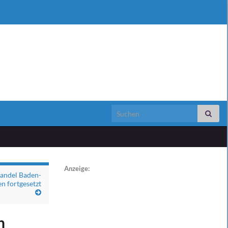
Search for:
Anzeige:
handel Baden-
n fortgesetzt
n