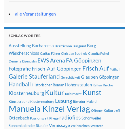
alle Veranstaltungen
SCHLAGWÖRTER
Ausstellung
Barbarossa
Burg
Beatrix von Burgund
Wäscherschloss
Claudia Pohel
Caritas Führer
Christian Buchholz
FA Göppingen
EWS Arena
Demenz
Eisenbahn
Frisch Auf
Frisch-Auf-Göppingen
Fotografie
Fußball
Galerie Stauferland
Glauben
Göppingen
Gerechtigkeit
Handball
Hohenstaufen
Historischer Roman
Kirche
Kelten
Kunst
Kultur
Klosterneuburg
Kulturnacht
Lesung
Künstlerbund Klosterneuburg
literatur
Malerei
Manuela Kinzel Verlag
Offener Kulturtreff
radiofips
Ottenbach
Schönweiler
Passionszeit
Pflege
Vernissage
Sonnenkalender
Staufer
Western
Weihnachten